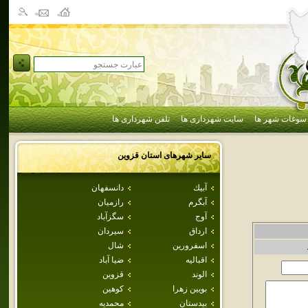
سوغات شهر ها
سایت شهرداری ها
تلفن شهرداری ها
سایر شهرهای استان
قزوين
آبيك
دانسفهان
آبگرم
رازميان
آوج
سگزآباد
ارداق
سيردان
اسفرورين
شال
اقباليه
ضيا آباد
الوند
قزوين
بويين زهرا
كوهين
بيدستان
محمديه