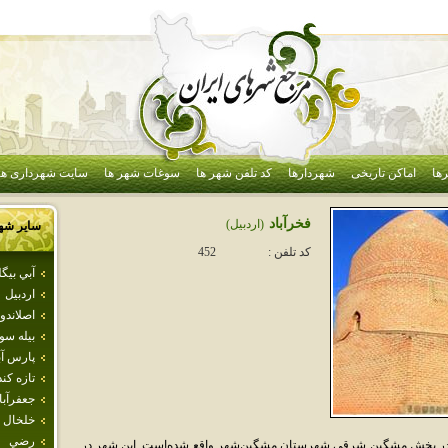
ها
اماکن تاریخی
شهردارها
کد تلفن شهر ها
سوغات شهر ها
سایت شهرداری ها
فخرآباد
(اردبيل)
سایر شه
کد تلفن :
452
آبي بيگل
اردبيل
اصلاندو
بيله سو
پارس آب
تازه كن
جعفرآبا
خلخال
رضي
ه در بخش مشگين شرقي شهرستان مشگين‌شهر واقع شده‌است. اين شهر در