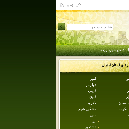
تلفن شهرداری ها
رهای استان
اردبيل
و
كلور
كوارييم
ز
گرمي
ار
گيوي
ادمغان
لاهرود
دانكوت
مشكين شهر
د
نمين
نير
هشتچين