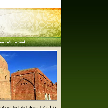
استان ها
آلبوم شهر
فخرآباد يکي از شهرهاي استان اردبيل است ک