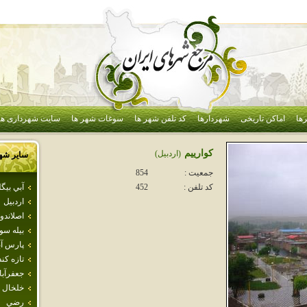
ها
اماکن تاریخی
شهردارها
کد تلفن شهر ها
سوغات شهر ها
سایت شهرداری ها
كوارييم
(اردبيل)
سایر شه
جمعیت :
854
آبي بيگل
کد تلفن :
452
اردبيل
اصلاندو
بيله سو
پارس آب
تازه كن
جعفرآبا
خلخال
رضي