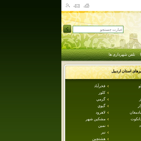
تلفن شهرداری ها
رهای استان
اردبيل
و
فخرآباد
كلور
ز
گرمي
ار
گيوي
ادمغان
لاهرود
دانكوت
مشكين شهر
د
نمين
نير
هشتچين