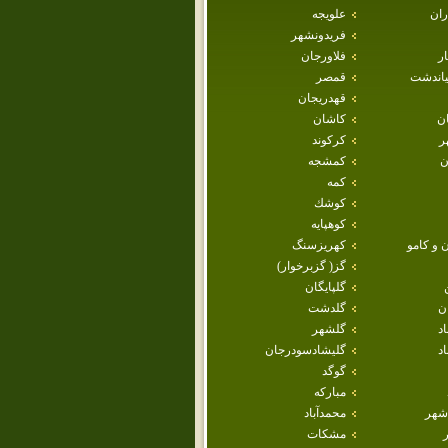
ران
علويجه
فريدونشهر
ار
فلاورجان
ياندشت
قمصر
قهدريجان
ان
كاشان
ر
كركوند
ن
كمشجه
كمه
كوشك
كوهپايه
 و كامو
كهريزسنگ
گز( گزبرخوار)
گلپايگان
ن
گلدشت
اد
گلشهر
د
گليشادسودرجان
گوگد
مباركه
شهر
محمدآباد
مشكات