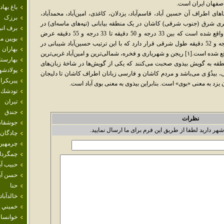
 اصفهان ایران است.
باغ بهاد
 محلی: بیذُوُی "Bizovoy") و روستاهای اطراف آن حسین آباد، قاسم‌آباد، یزدلان، کاغذی، امین‌آباد، محمدآباد،
برزک
آباد، شهریاری و فخره در 30 کیلومتری شرق (جنوب شرقی) کاشان در یک منطقه بیابانی (تپه‌های ماسه‌ای‌) در
برف انب
منطقه‌ای جلگه‌ای کم ارتفاع شهرستان کاشان واقع شده است که بین 33 درجه و 50 دقیقه تا 33 درجه و 55 دقیقه عرض
بويين م
شمالی و همچنین 51 درجه و 40 دقیقه تا 51 درجه و 52 دقیقه طول شرقی قرار دارد که با این ترتیب حسین‌آباد شیبانی در
بهاران
جنوبی‌ترین و شرقی‌ترین قسمت این محدوده واقع شده است.[۱] ریجن و شهریاری و فخره، شمالی‌ترین و امین‌آباد غربی‌ترین
بهارست
نطقه به گویش بیذوی صحبت می‌کنند که یکی از گویش‌ها در شاخهٔ زبان‌های
پولادشه
 بیذُوُ ی می‌باشد و مردم کاشان و فارسی زبانان اطراف کاشان تا دلیجان
پيربكرا
ن یزد به معنی «بوی» است‌. بنابراین بیذوی به معنی بوی آباد است.
تودشك
تيران
جندق
نظرات
جوشقان
شهر دارید لطفا از طریق این فرم برای ما ارسال نمایید.
چادگان
چرمهين
چمگردا
حبيب آب
حسن آبا
حنا
خالدآباد
خميني 
خوانسار