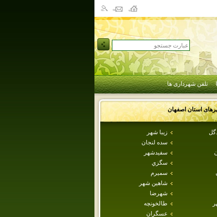
تلفن شهرداری ها
رهای استان
اصفهان
دگل
زيبا شهر
سده لنجان
ن
سفيدشهر
سگزي
سميرم
شاهين شهر
شهرضا
ر
طالخونچه
عسگران