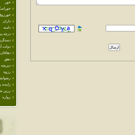
خور
خوراسگ
خورزوق
داران
دامنه
درچه پيا
دستگرد
دولت آب
دهاقان
دهق
ديزيچه
رزوه
رضوانش
زاينده ر
زرين ش
زواره