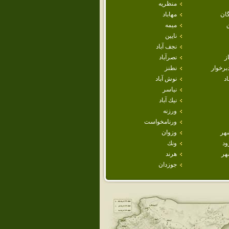
منظريه
ان
مهاباد
ميمه
نايين
نجف آباد
ز
نصرآباد
برخوار
نطنز
اد
نوش آباد
نياسر
نيك آباد
ورزنه
ورنامخواست
هر
وزوان
ود
ونك
هر
هرند
جوزدان