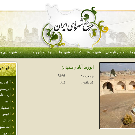
ها
اماکن تاریخی
شهردارها
کد تلفن شهر ها
سوغات شهر ها
سایت شهرداری ها
ابوزيد آباد
(اصفهان)
سایر شه
جمعیت :
5166
آران بي
کد تلفن :
362
ابريشم
اردستا
اژيه
اصفهان
افوس
انارك
ايمانشه
بادرود