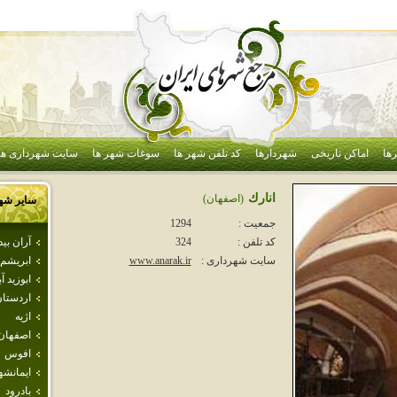
ها
اماکن تاریخی
شهردارها
کد تلفن شهر ها
سوغات شهر ها
سایت شهرداری ها
انارك
(اصفهان)
سایر شه
جمعیت :
1294
آران بي
کد تلفن :
324
ابريشم
سایت شهرداری :
www.anarak.ir
ابوزيد آب
اردستا
اژيه
اصفهان
افوس
ايمانشه
بادرود