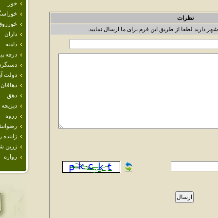
خور
خوراسگ
نظرات
خورزوق
شهر دارید لطفا از طریق این فرم برای ما ارسال نمایید.
داران
دامنه
درچه پيا
دستگرد
دولت آب
دهاقان
دهق
ديزيچه
رزوه
رضوانش
زاينده ر
زرين ش
زواره