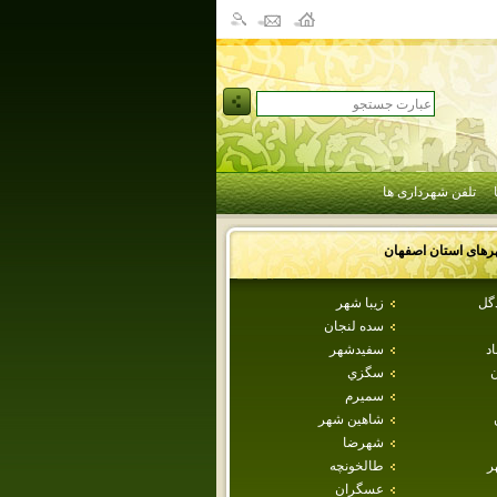
تلفن شهرداری ها
رهای استان
اصفهان
دگل
زيبا شهر
سده لنجان
اد
سفيدشهر
ن
سگزي
سميرم
شاهين شهر
شهرضا
ر
طالخونچه
عسگران