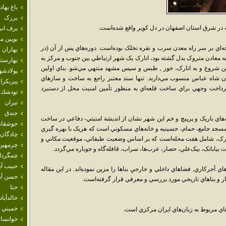
باغ بهاد
برزک
ه در شرق استان اصفهان در دل کوير واقع شده‌است.
برف انب
بويين م
ه‌اي بر سر راه معدن سرب و نقره نخلک بوده‌است. دوره‌هاي پس از آن (در
بهاران
ه معادن متروک بدل گشته بود، انارک يک شهر ارتباطي بين جنوب و مرکز به
بهارست
ين شروع و به انارک، خور , طبس و سپس مشهد منتهي مي‌شو. بناي اولين
پولادشه
ن شاه عباس منسوب مي‌دارند. تنها سند معتبر راجع به ساخت و سازهاي
پيربكرا
 پرداخت وجهي براي ساخت قلعه‌اي به منظور تأمين امنيت محل از دستبرد
تودشك
تيران
جندق
ه‌هاي باريک و پرپيچ و خم اين شهر نشان از انديشة امنيتي- دفاعي در ساخت
جوشقان
مسجد جامع، حمام، حسينيه و خانه‌هاي مسکوني است که هريک با بهره گيري
چادگان
انارک، شامل هفت محله‌است که بر اساس وضعيت طبقاتي، موقعيت مکاني و
چرمهين
يابانک، بيک‌علي، حصار، عرب‌ها، سراب، قافله‌گاه و جوباره مي‌گردد.
چمگردا
حبيب آب
اي آجرکاري, فضاهاي داخلي و خارجيِ بناها را مزين نموده‌اند. در اين مقاله
حسن آبا
ثار و بناهاي تاريخي مورد بررسي و معرفي قرار گرفته‌است.
حنا
خالدآباد
خميني 
هاي مربوط به زبان‌هاي ايران مرکزي است.
خوانسار