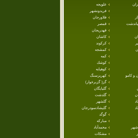
ران
علويجه
فريدونشهر
ار
فلاورجان
ياندشت
قمصر
قهدريجان
ان
كاشان
ر
كركوند
ن
كمشجه
كمه
كوشك
كوهپايه
 و كامو
كهريزسنگ
گز( گزبرخوار)
گلپايگان
ن
گلدشت
اد
گلشهر
د
گليشادسودرجان
گوگد
مباركه
شهر
محمدآباد
مشكات