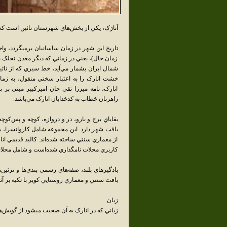
اَنارَک، يکي از بخش‌هاي شهرستان نائين است ک
تاريخ اين شهر در زمان ساسانيان برميگردد، واح
زمان حال)، يعني در زماني که ديگر معدن نخلک ب
شمال ايران بشمار مي‌آيد، خط سيري که از نائ
خشت انارک را به اعتبار سخني منقول، به زما
انارک، نامه ميرزا تقي خان اميرکبير مبني بر
راهزنان خطاب به کدخدايان انارک مي‌باشد.
بقاياي برج و بارو، در و دروازه، کوچه و پس‌کوچ
بافت شهر دارد. اين مجموعه شامل کاروانسرا، 
از معماري سنتي ساخته شده‌اند. کالبد قديمي 
کاربري محلات نامگذاري شده‌است و شامل محلات ب
بادگيرهاي بلند، صفه‌هاي رسمي بندي‌ها و تزئين‌ه
بافت سنتي و معماري روستايي کوير با تکيه بر آ
زبان
زباني که در انارک به آن صحبت مي‏شود از گويش‌