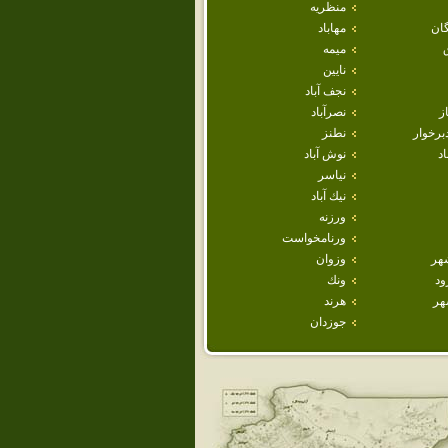
منظريه
ان
مهاباد
ميمه
نايين
نجف آباد
ز
نصرآباد
برخوار
نطنز
اد
نوش آباد
نياسر
نيك آباد
ورزنه
ورنامخواست
هر
وزوان
ود
ونك
هر
هرند
جوزدان