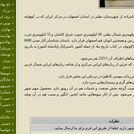
باغ بهاد
برزک
زاده از شهرستان نطنز در استان اصفهان در مرکز ايران که در کوهپايه
برف انب
بويين م
بهاران
اين بخش در 135 کيلومتري شمال اصفهان، 25 کيلومتري شمال نطنز، 60 کيلومتري جنوب شرق کاشان و 55 کيلومتري غرب
بهارست
اردستان در کنار شاهراه ترانزيت تهران - بندرعبارس و همچنين اتوبان قم-اصفهان قرار دارد. باستان شناسان آثار تمدن 6000
پولادشه
اکونوف در کتاب تاريخ ماد از حمله آشور ناسيراپال (پادشاه آشور) به بادرود
پيربكرا
تودشك
تيران
 جزئي از زبان‌هاي ايراني مرکزي و از شاخه زبان‌هاي ايراني شمال غربي
جندق
جوشقان
 فرزندان موسي کاظم) در نزديکي اين بخش قرار دارد.
چادگان
‌هاي گرم و زمستان‌هايي سرد دارد.
چرمهين
 است گرچه بخش صنعت و خدمات هم در آن رونق دارد. محصول مهم شهر
چمگردا
ي‌شود. پس از انار ميوه‌هايي مانند انجير، انگور و سيب هم در آن توليد
حبيب آب
حسن آبا
حنا
خالدآباد
نظرات
خميني 
شهر دارید لطفا از طریق این فرم برای ما ارسال نمایید.
خوانسار