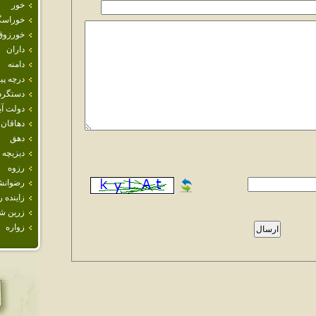
خور
خوراسگ
خورزوق
داران
دامنه
درچه پيا
دستگرد
دولت آب
دهاقان
دهق
ديزيچه
رزوه
رضوانش
زاينده ر
زرين ش
زواره