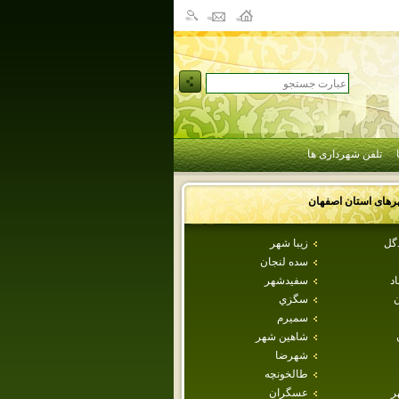
تلفن شهرداری ها
رهای استان
اصفهان
دگل
زيبا شهر
سده لنجان
اد
سفيدشهر
ن
سگزي
سميرم
شاهين شهر
شهرضا
طالخونچه
ر
عسگران