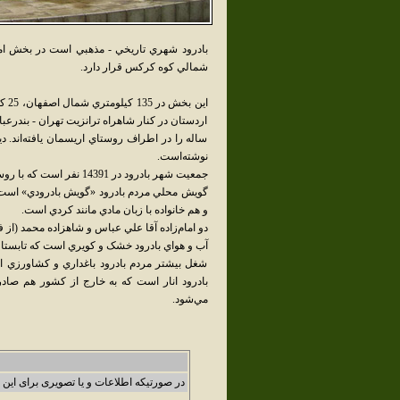
بادرود شهري تاريخي - مذهبي است در بخش امام
شمالي کوه کرکس قرار دارد.
ساله را در اطراف روستاي اريسمان يافته‌اند. دي
نوشته‌است.
جمعيت شهر بادرود در 14391 نفر است که با روستاهاي اطراف آن 23211 نفر مي‌شود.
گويش محلي مردم بادرود «گويش بادرودي» است که
و هم خانواده با زبان مادي مانند کردي است.
دو امام‌زاده آقا علي عباس و شاهزاده محمد (از
آب و هواي بادرود خشک و کويري است که تابستان
شغل بيشتر مردم بادرود باغداري و کشاورزي
بادرود انار است که به خارج از کشور هم صادر م
مي‌شود.
در صورتیکه اطلاعات و یا تصویری برای این 