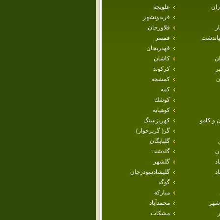
ران
علويجه
فريدونشهر
ار
فلاورجان
ياندشت
قمصر
قهدريجان
ان
كاشان
ر
كركوند
ن
كمشجه
كمه
كوشك
كوهپايه
 و كامو
كهريزسنگ
گز( گزبرخوار)
گلپايگان
ن
گلدشت
اد
گلشهر
د
گليشادسودرجان
گوگد
مباركه
شهر
محمدآباد
مشكات