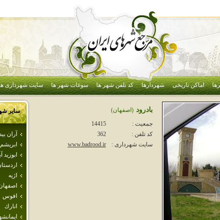
ها
اماکن تاریخی
شهردارها
کد تلفن شهر ها
سوغات شهر ها
سایت شهرداری ها
بادرود
(اصفهان)
سایر شه
جمعیت :
14415
آران بي
کد تلفن :
362
ابريشم
سایت شهرداری :
www.badrood.ir
ابوزيد آب
اردستا
اژيه
اصفهان
افوس
انارك
ايمانشه