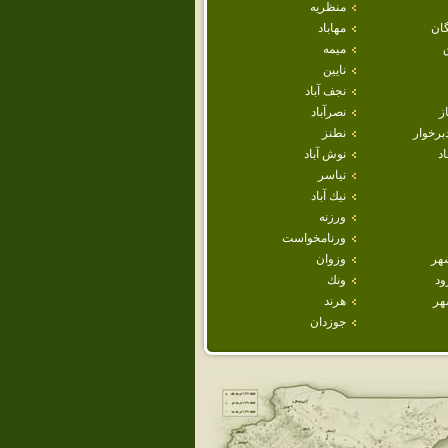
منظريه
ان
مهاباد
ميمه
نايين
نجف آباد
ز
نصرآباد
برخوار
نطنز
اد
نوش آباد
نياسر
نيك آباد
ورزنه
ورنامخواست
هر
وزوان
ود
ونك
هر
هرند
جوزدان