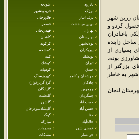
بادرود
علويجه
برزک
فريدونشهر
تان زرين شهر
برف انبار
فلاورجان
بويين مياندشت
قمصر
حصول گردو و
بهاران
قهدريجان
ي باغبادران
بهارستان
كاشان
ساحل زاينده
پولادشهر
كركوند
ي بسياري از
پيربكران
كمشجه
تودشك
كمه
اورزي بوده.
تيران
كوشك
ي بزرگتر از
جندق
كوهپايه
 شهر به خاطر
جوشقان و كامو
كهريزسنگ
چادگان
گز( گزبرخوار)
چرمهين
گلپايگان
باغ بهادران شهرستان لنجان
چمگردان
گلدشت
حبيب آباد
گلشهر
حسن آباد
گليشادسودرجان
حنا
گوگد
خالدآباد
مباركه
خميني شهر
محمدآباد
خوانسار
مشكات