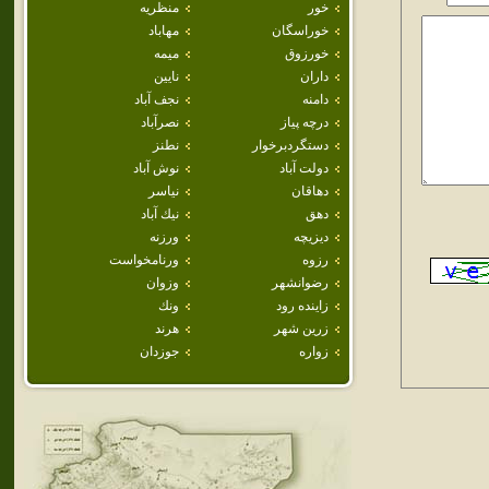
خور
منظريه
خوراسگان
مهاباد
خورزوق
ميمه
داران
نايين
دامنه
نجف آباد
درچه پياز
نصرآباد
دستگردبرخوار
نطنز
دولت آباد
نوش آباد
دهاقان
نياسر
دهق
نيك آباد
ديزيچه
ورزنه
رزوه
ورنامخواست
رضوانشهر
وزوان
زاينده رود
ونك
زرين شهر
هرند
زواره
جوزدان