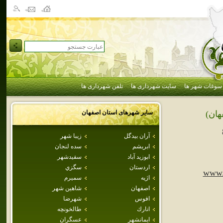
سوغات شهر ها
سایت شهرداری ها
تلفن شهرداری ها
سایر شهرهای استان
اصفهان
هان)
آران بيدگل
زيبا شهر
ابريشم
سده لنجان
ابوزيد آباد
سفيدشهر
اردستان
سگزي
www.
اژيه
سميرم
اصفهان
شاهين شهر
افوس
شهرضا
انارك
طالخونچه
ايمانشهر
عسگران