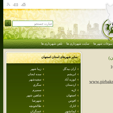
سوغات شهر ها
سایت شهرداری ها
تلفن شهرداری ها
سایر شهرهای استان
اصفهان
ن)
1
آران بيدگل
زيبا شهر
ابريشم
سده لنجان
ابوزيد آباد
سفيدشهر
www.pirbakr
اردستان
سگزي
اژيه
سميرم
اصفهان
شاهين شهر
افوس
شهرضا
انارك
طالخونچه
ايمانشهر
عسگران