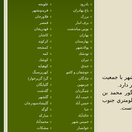
بادرود
علويجه
باغ بهادران
فريدونشهر
برزک
فلاورجان
برف انبار
قمصر
بويين مياندشت
قهدريجان
بهاران
كاشان
بهارستان
كركوند
پولادشهر
كمشجه
تودشك
كمه
تيران
كوشك
جندق
كوهپايه
جوشقان و كامو
كهريزسنگ
هر با جمعيت
چادگان
گز( گزبرخوار)
چرمهين
گلپايگان
چمگردان
گلدشت
گور محمد بن
حبيب آباد
گلشهر
ايان نامور اين ناحيه است. اين آرامگاه که در 30 کيلومتري جنوب
حسن آباد
گليشادسودرجان
حنا
گوگد
خالدآباد
مباركه
خميني شهر
محمدآباد
خوانسار
مشكات