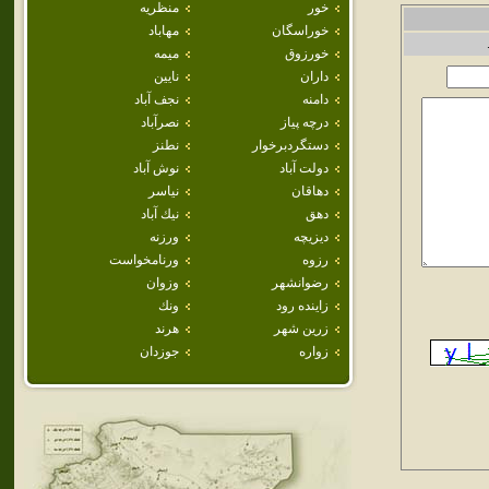
خور
منظريه
خوراسگان
مهاباد
خورزوق
ميمه
داران
نايين
دامنه
نجف آباد
درچه پياز
نصرآباد
دستگردبرخوار
نطنز
دولت آباد
نوش آباد
دهاقان
نياسر
دهق
نيك آباد
ديزيچه
ورزنه
رزوه
ورنامخواست
رضوانشهر
وزوان
زاينده رود
ونك
زرين شهر
هرند
زواره
جوزدان