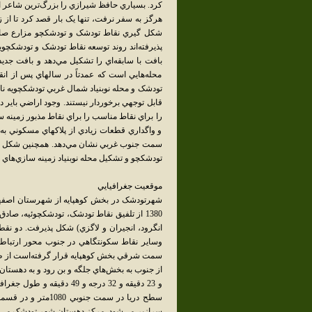
کرد. بسياري حافظ شيرازي را بزرگ‌ترين شاعر اير
هرگز به سفر نرفت، تنها يک بار قصد کرد تا از زا
شکل گيري نقاط تودشک و تودشکچو مزارع صادق
پذيرفته‌اند روند توسعه نقاط تودشک و تودشکچ
بافت با سابقه‌اي را تشکيل مي‌دهد و بافت جد
محله‌هايي است که عمدتاً در سالهاي پس از انق
تودشک و محله نوبنياد شمال غربي تودشکچويه نام
قابل توجهي برخوردار نيستند. وجود اراضي باي
را براي نقاط مناسب را براي نقاط مذبور زمينه 
و واگداري قطعات زيادي از پلاکهاي مسکوني به
سمت جنوب غربي نشان مي‌دهد. همچنين شکل گي
تودشکچو و تشکيل محله نوبنياد زمينه سازي‌هاي
موقعيت جغرافيايي
1380 از تلفيق نقاط تودشک، تودشکچوئيه، صاد
انگرود، انجيران و لاگزي) شکل پذيرفت. دو نقطه
سمت شرقي بخش کوهپايه قرار گرفته‌است از طر