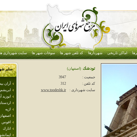
ها
اماکن تاریخی
شهردارها
کد تلفن شهر ها
سوغات شهر ها
سایت شهرداری ها
تودشك
(اصفهان)
سایر شه
جمعیت :
3947
آران بي
کد تلفن :
312
ابريشم
سایت شهرداری :
www.toodeshk.ir
ابوزيد آب
اردستا
اژيه
اصفهان
افوس
انارك
ايمانشه