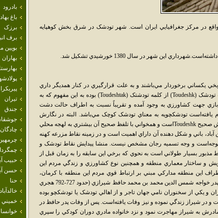
بادرود
باغ بهاد
اقع در مرکز جغرافيايي ايران است. شهر تودشک در شرق بخش کوهپايه
برزک
برف انب
بويين م
بهاران
بهارست
پولادشه
يخي يکساني برخوردار مي‌باشند و به علت قرارگيري در کنار همديگر داري
پيربكرا
هماهنگي فرهنگ و آداب و رسوم مي‌باشند.لغت تودشک (Toudeshk) از کلمه تودشتک (Toudeshtak) بوده به اين مفهوم که به
تيران
ازي جهت کشاورزي به وجود آمده و تقريباً نسبت به اطراف حالت دشت
جندق
م يافته‌است تودشکچويه به معناي تودشک کوچک مي‌باشد. البته در نگارش
جوشقان
Toodeshk و Tudeshk هم نوشته مي‌شود اما نگارش صحيح Toudeshkاست و همخواني با تلفظ صحيح آن بيشتري به لهجه محلي
چادگان
اد، باني و شکل دهنده آن داراي اهميت است و در زمينه نقاط مزرعه کهنه
چرمهين
ل توجه‌است و وجه تسميه رجان مشخص نيست. منشا پيدايش نقاط تودشک و
چمگردا
مذبور بسيار طولاني است به نحوي که برخي اين سابقه را به زمان قبل از
حبيب آب
ي گويش و ساختار معماري منطقه و همچنين نوع کشاورزي و زندگي مردم اين
حسن آبا
ف اين منطقه مدارکي مبني بر ارتباط قوي مردم اين منطقه با کرمان،
حنا
شيراز، نايين، يزد، زابل دارد. همچنين بهاء الدين پدر خواجه شمس الدين محمد بن محمد حافظ شيرازي (حدود 727-792 هجري
خالدآباد
و يکي از سخنوران نامي جهان تاجر و از اهالي تودشک يا تودشکچو بوده
خميني 
و در شيراز زندگي نموده و نيز وفات يافته‌است. پس از وفات پدر حافظ در
خوانسار
رش به شيراز مهاجرت نمود و نزد خانواده مادري دوران کودکي را سپري