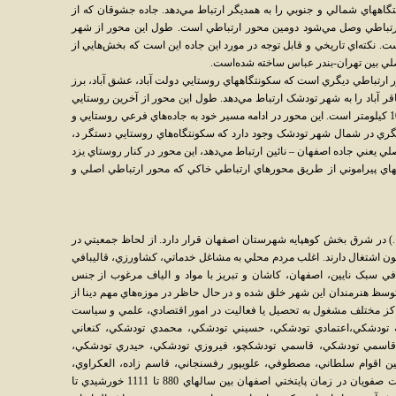
اههاي شمالي و جنوبي را به همديگر ارتباط مي‌دهد. جاده جشوقان که از
تباطي وصل مي‌شود دومين محور ارتباطي است. طول اين محور از شهر
نوب تا جشوقان 7 کيلومتر است. نکته‌اي تاريخي و قابل توجه در مورد اين جاده اين است که بخش‌هايي از
صلي بين تهران-بندر عباس ساخته شده‌است.
ر ارتباطي ديگري است که سکونتگاههاي روستايي دولت آباد، عشق آباد، برز
و باقر آباد را به شهر تودشک ارتباط مي‌دهد. طول اين محور از آخرين روستايي
که در حوزه نفوذ تودشک مي‌باشد تا شهر حدود 10 کيلومتر است. اين محور در ادامه مسير خود به جاده‌هاي فرعي روستايي و
ري در شمال شهر تودشک وجود دارد که سکونتگاه‌هاي روستايي دستگر د،
لي يعني جاده اصفهان – نائين ارتباط مي‌دهد، اين محور در کنار روستاي يزد
تگاههاي پيراموني از طريق محورهاي ارتباطي خاکي که محور ارتباطي اصلي و
 تودشک با جمعيت 2062 نفر (برآورد 1383خ.) در شرق بخش کوهپايه شهرستان اصفهان قرار دارد. از لحاظ جمعيتي در
ناگون اشتغال دارند. اغلب مردم محلي به مشاغل خدماتي، کشاورزي، قاليبافي
بافي سبک نايين، اصفهان، کاشان و تبريز با مواد و الياف مرغوب از جنس
توسظ هنرمندان اين شهر خلق شده و در حال حاظر در موزه‌هاي مهم دينا از
راکز مختلف مشغول به تحصيل يا فعاليت در امور اقتصادي، علمي و سياست
 به تودشکي،اعتمادي تودشکي، حسيني تودشکي، محمدي تودشکي، کنعاني
اسمي تودشکي، قاسمي تودشکچو، فيروزي تودشکي، حيدري تودشکي،
ين اقوام سلطاني، مصطوفي، علويپور رفسنجاني، قاسم زاده، العکراوي،
باقري، قاسمي زاده و... بتدريج از دوران حکومت صفويان در زمان پايتختي اصفهان بين سالهاي 880 تا 1111 خورشيدي تا