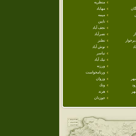
منظريه
ان
مهاباد
ميمه
نايين
نجف آباد
ز
نصرآباد
برخوار
نطنز
اد
نوش آباد
نياسر
نيك آباد
ورزنه
ورنامخواست
هر
وزوان
ود
ونك
هر
هرند
جوزدان