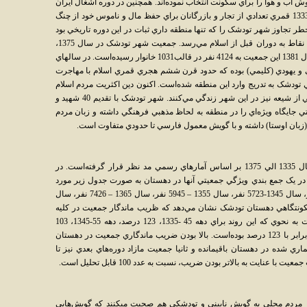
 آب و هوا را براي سکونت انتخاب نموده‌اند. همچنين در دوره اشغال ايران
پس از وقوع جنگ جهاني اول در نيمه اول صفر 1333 قمري تعدادي از تجار و بازرگانان براي حفظ مال و ناموس خود از چنگ
طر تجاوز شهر تودشک را که تنها منطقه داري ثبات در اين دوره تاريخي بود
براي سکونت انتخاب نمودند. سابقه سکونت اين نقاط به دوران قبل از اسلام مي‌رسد. جمعيت شهر تودشک در سال 1375،
3723 نفر در قالب 893 خانوار بوده‌است که در سال 1381 اين جمعيت به 4124 نفر در قالب1031 خانوار رسيده‌است. در سالهاي
ي و يهودي (کليمي) بوده که حدود قرن ششم هجري قمري اسلام با مهاجرت
حي تودشک به تدريج وارد اين منطقه شده‌است. اکنون دين اکثريت مردم اسلام
است و تعداد انگشت شمار از شاخه‌هاي انحرافي از شيعه نيز در اين شهر زندگي مي‌کنند. شهر تودشک با تقديم 40 شهيد و
يتي جايگاه ويژه‌اي را در منطقه به لحاظ مذهبي فرهنگي داشته و زبان مردم
زبان اوستا) داشته و با گويش معمول فارسي تا حدودي متفاوت است.
بررسي جمعيت نقاط سکونتگاهي منطقه از سال 1335 الي 1375 بر اساس آمارهاي رسمي مد نظر قرار گرفته‌است. در
ر يک جمع بندي ويژگي جمعيتي آنها در دهستان به صورت جدول زير مورد
بررسي قرار گرفته‌است. سال 1335 – 4646 نفر، سال 1345-5723 نفر، سال 1355 – 5945 نفر، سال 1365 – 7426 نفر، سال
 نقاط سکونتگاهي دهستان تودشک نشان مي‌دهد که ظريب ماندگار جمعيت در کليه
دوره‌هاي مورد بررسي بالاتراز 100 نفر بوده‌است به نحوي که اين روند براي دهه 45 -1335، 123 درصد، دهه 55-1345، 103
درصد، دهه 65-1355، 125 درصد و دهه 75-1365 برابر با 123 درصد بوده‌است. بالا بودن ضريب ماندگاري جمعيت در دهستان
ي شده در دهستان باقيمانده و ثانيا جمعيت مازاد دوره‌هاي بعدي نيز تا
نايت به بالاتر بودن ضريب، نسبت به عدد 100 قابل تحليل است.
ز مردم محلي به گويش ناييني و تودشکي هم صحبت مي‏کنند که گويش‌هايي