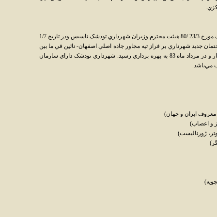
کزي.
به استناد تصويب نامه شماره 1492 / ت 24159 / ک مورخ 23/3 /80 هيئت محترم وزيران شهرداري تودشک تاسيس ودر تاريخ 1/7
ساختمان جديد شهرداري بر فراز تپه مجاور جاده اصلي اصفهان- نائين في ما بين
دو محله تودشک و تودشکچوئيه در سال 1380 آغاز و در مرداد ماه 83 به بهره برداري رسيد. شهرداري تودشک داراي سازمان
 مي‌باشد.
عروف ايران و جهان)
 و اعصاب)
تر، ژورناليست)
ر)
ويه)