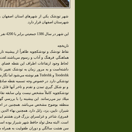
شهر تودِشک يکي از شهرهاي استان اصفهان و
شهرستان اصفهان قرار دارد.
اين شهر در سال 1386 جمعيتي برابر با 4200 نفر داشته‌است.شهرداري اين شهر در سال 1380 خورشيدي تشکيل شد.
تاريخچه
نقاط تودشک و تودشکچويه ظاهراً از پيشينه تار
لحاظ وجود ارتفاعات اطراف اين نقطه فضاي ب
داشته‌است و به مرور زمان به تودشک تغيير نا
تودشکي دارد. در خصوص وجه تسميه نقطه صادق آب
و نو شکل گيري تمدن و تقدم و تاخر آنها قاب
تودشکچويه کاملاً مشخص نيست ولي سابقه نقاط 
ميلاد نيز مي‌رسانند. اين پيشينه را با بررس
منطقه بوضوح مشخص مي‌باشد. همچنين در اطرا
قمري)، شاعر و غزلسراي بزرگ قرن هشتم ايران 
است. البته محل تولد حافظ شهر شيراز بوده است 
سن هشت سالگي و دوران طفوليت به همراه ماد