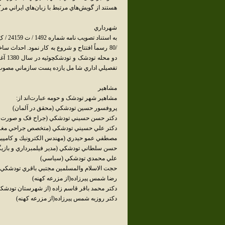
هستند از گويش‌هاي مرتبط با زبان‌هاي ايراني مر
شهرداري
/80 رسماً افتتاح و شروع به کار نمود. احداث 
تفصيلي اداري شا مل يازده پست سازماني مصوب
مشاهير
مشاهير شهر تودشک و حومه عبارت‌اند از:
پروفسور حسين تودشکي (محقق در آلمان)
دکتر حسن حسيني تودشکي (جراح فک و صورت م
دکتر علي حسيني تودشکي (متخصص جراحي مغز
مصطفي عمو حيدري (مهندس الكترونيك و كامپيو
حسن سلطاني تودشکي (مدير فيلمبرداري و بازيگ
علي محمدي تودشکي (سياسي)
حجت الاسلام والمسلمين مجتبي باقري تودشکي
رضا شمس پيرزاده(از مزرعه کهنه)
دکتر محمد باقر قاسم زاده (از شهرستان تودشکچ
دکتر روزبه شمس پيرزاده(از مزرعه کهنه)