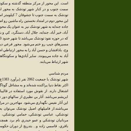
است. اين محور از مرکز منطقه گذشته و سکونتگ
سمت جنوب و در کنار شهر تودشک به محور ار
تودشک به سمت ج
اين محور دوم در امتداد نخستين راه ماشين رو ا
جاده جندابه به شهر تودشک نيز به عنوان يک محو
آباد، خير آباد، جندابه، جلال آباد، دستگرد، کي 
مسيرهاي جيپ رو ختم مي‌شود. محور فرعي ديگ
وج، بادافشان و حسن آباد را به محور ارتباطي اص
آباد به جاده مي‌پيوندد. ساير آبادي‌ها و سکون
شهر ارتباط مي‌يابند.
مردم شناسي
شهر
اکثر نقاط دنيا پراکنده شده‌اند و به مشاغل گو
اشتغال دارند. از نقوش مورد استفاده در قالي
ابريشم مي‌باشد. آثار بي نظيري از سالهاي دور 
اين آثار نفيس نگهداري مي‌شود. مهاجرين در م
مي‌باشند.از فاميلهاي اصيل تودشک مي‌توان
تودشکي، عباسي تودشکي، حمامي تودشکي، ق
مردانيان تودشکي و عمو حيدري نام برد. همچن