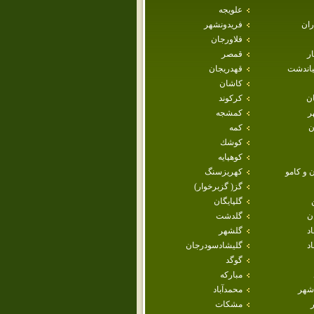
علويجه
ران
فريدونشهر
فلاورجان
ار
قمصر
ياندشت
قهدريجان
كاشان
ان
كركوند
ر
كمشجه
ن
كمه
كوشك
كوهپايه
 و كامو
كهريزسنگ
گز( گزبرخوار)
گلپايگان
ن
گلدشت
اد
گلشهر
د
گليشادسودرجان
گوگد
مباركه
شهر
محمدآباد
مشكات