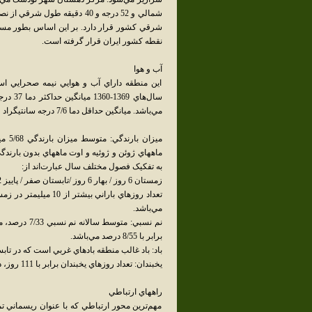
شمالي و 52 درجه و 40 دقيقه ط
شرقي کشور قرار دارد. بر اين اساس بطور مست
نقطه کشور ايران قرار گرفته است.
آب و هوا
اين منطقه داراي آب و هوايي نيمه صحرايي ا
مي‌باشد. ميانگين حداقل دما 7/6 درجه سانتيگراد و ميانگين حداکثر دماي ساليانه 6/24 درجه است.
به تفکيک فصول مختلف سال عبارت‌اند از:
زمستان 6 روز / بهار 6 روز /تابستان صفر / پاييز 2 روز.
مي‌باشد.
برابر با 8/55 درصد مي‌باشد.
باد: باد غالب منطقه بادهاي غربي است که در تابس
يخبندان: تعداد روزهاي يخبندان برابر با 111 روز، در ماه دسامبر 5/28 و 5 ماه سال را شامل مي‌شود.
راههاي ارتباطي
مهم‌ترين محور ارتباطي که با عنوان ريسماني تم