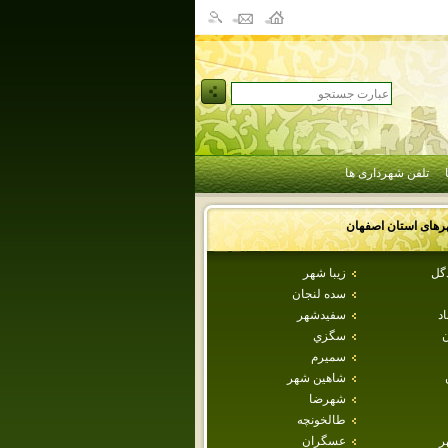
تلفن شهرداری ها
رهای استان
اصفهان
دگل
زيبا شهر
سده لنجان
اد
سفيدشهر
ن
سگزي
سميرم
شاهين شهر
شهرضا
طالخونچه
ر
عسگران