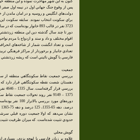
کنون به اين شهر مهاجرت نموده و اين منطقه خوش
دولت‌هاي انگليس و روسيه و در امان ماندن از خ
دور تا چند سال گذشته دين اين منطقه زردتشت
اقوام مختلف و داد و ستد و ازدواج با مردم نوا
تعدادي جانباز و برخوردار از مراکز فرهنگي ترب
فارسي با گويش نائيني است که ريشه زردتشتي (
جمعيت
دهستان شصت نقطه سکونتگاهي قرار دارد که د
1375 – 9149 نفر روند تحولات جمعيت
نشان مي‌دهد که اولا جمعيت دوره قبلي سرشمار
حدودي تثبيت شده‌است. که ميزان ظرفيت تثبيت جمعيت با ع
گويش محلي
علاوه بر زبان فارسي با لهجه يزدي، بسياري ا