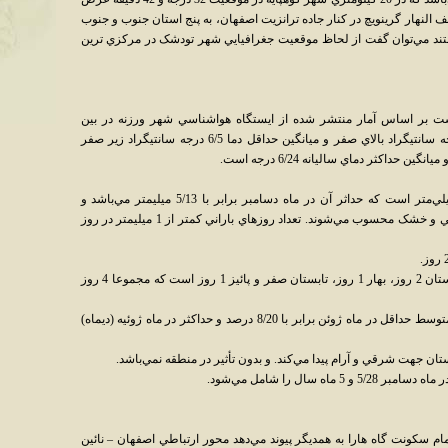
ول شرقي از نصف النهار گرينويچ در کنار جاده ترانزيت اصفهان، به پنج استان جنوب و جنوب
ند مي‌توان گفت از لحاظ موقعيت جغرافيايي شهر تودشک در مرکزي ترين
ست بر اساس آمار منتشر شده از ايستگاه هواشناسي شهر ورزنه در بين
سال‌هاي 1369-1360 ميانگين حداکثر دما 37 درجه سانتيگراد بالاي صفر و ميانگين حداقل دما 6/5 درجه سانتيگراد زير صفر
ميزان بارندگي: متوسط ميزان بارندگي 5/68 ميلي‌متر است که حداثر آن در ماه دسامبر برابر با 5/13 ميليمتر مي‌باشد و
ماههاي ژوئن و ژوئيه و اوت ماههاي بدون بارندگي و خشک محسوب مي‌شوند. تعداد روزهاي باراني کمتر از 1 ميليمتر در روز
تعداد روزهاي باراني بيشتر از 10 ميليمتر در زمستان 2 روز، بهار 1 روز، تابستان صفر و پائيز 1 روز است که مجموعا 4 روز
نم نسبي: متوسط سالانه نم نسبي 7/33 درصد، متوسط حداقل در ماه ژوئن برابر با 8/20 درصد و حداکثر در ماه ژوئيه (ديماه)
تان جهت شرقي و آرام پيدا مي‌کند. و بدون تأثير در منطقه نمي‌باشد.
ام سکونت گاه هارا به همديگر پيوند مي‌دهد محور ارتباطي اصفهان – نائين