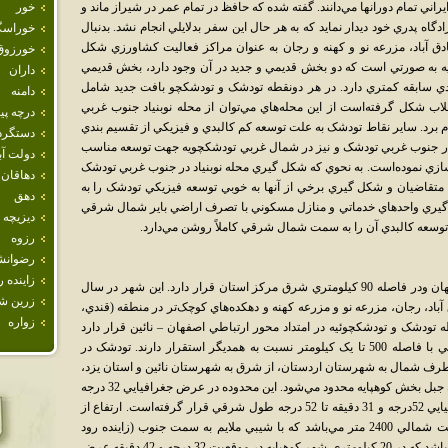
اني تمام دورانها مي‌دانند. گفته شده که حافظ در تمام عمر در شيراز ماند و
خور
دگاه پدري خود ديدار نمايد که به هر حال اين سفر بدلايلي انجام نشد. بدنبال
خوراسگ
 آباد، مزرعه نو و کهنه و رجان به عنوان مراکز فعاليت کشاورزي شکل
خورزوق
ويه به صورتي است که دو بخش قديمي و جديد در آن وجود دارد، بخش قديمي
داران
يدي سابقه کمتري دارد. در هر دونقطه تودشک و تودشکچو بافت جديد شامل
دامنه
لاب شکل گرفته‌است از اين محله‌هاي مي‌توان از محله نوبنياد جنوب غربي
درچه پيا
 برد. ساير نقاط تودشک به علت توسعه کم کالبدي و فيزيکي از تقسيم بندي
دستگرد
ر در جنوب غربي تودشک و نيز در شمال غربي تودشکچويه جهت توسعه مناسب
دولت آب
سازي نموده‌است. به نحوي که شکل گيري محله نوبنياد در جنوب غربي تودشک
دهاقان
 متقاضيان و شکل گيري برخي از آنها به خوبي توسعه فيزيکي تودشک را به
دهق
ري واحدهاي خدماتي و منازل مسکوني با تصرف اراضي باير شمال شرقي
ديزيچه
 توسعه کالبدي آن را به سمت شمال شرقي کاملاً روشن مي‌دارد.
رزوه
رضوانش
زاينده ر
شهرتودشک در بخش کوهپايه از شهرستان اصفهان ودر فاصله 90 کيلومتري شرق مرکز استان قرار دارد. اين شهر در سال
زرين ش
ق آباد، رجان، مزرعه نو و مزرعه کهنه و دهکده‌هاي کوچک‌تر در منطقه (قندي،
زواره
 تودشک و تودشکچوئيه در امتداد محور ارتباطي اصفهان – نائين قرار دارد
وساير نقاط سکونتگاهي در جنوب محور ارتباطي با فاصله 500 تا يک کيلومتر نسبت به همديگر استقرار دارند. تودشک در
ف شمال به شهرستان اردستان، از شرق به شهرستان نائين و استان يزد،
از جنوب به بخش‌هاي جلگه و بن رود و به دهستان جبل بخش کوهپايه محدود مي‌شود. اين محدوده در عرض جغرافيايي 32 درجه
و 23 دقيقه و 32 درجه و 49 دقيقه و طول جغرافيايي 52درجه و 31 دقيقه تا 52 درجه طول شرقي قرار گرفته‌است. ارتفاع از
سطح دريا در سمت جنوبي 1080متر و در قسمت شمالي 2400 متر مي‌باشد که با شيبي ملايم به سمت جنوب (زاينده رود
سرازير مي‌شود. مرکز دهستان شهر تودشک مي‌باشد که در 20 کيلومتري شهر کوهپايه در موقعيت 32 درجه و 42 دقيقه عرض