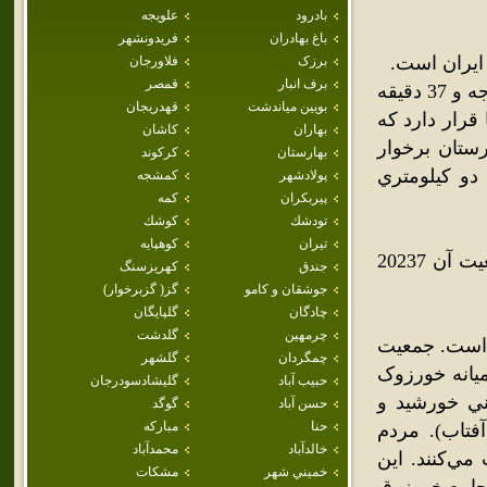
بادرود
علويجه
باغ بهادران
فريدونشهر
برزک
فلاورجان
برف انبار
قمصر
اين شهر در 32 درجه و 48 دقيقه عرض شمالي از خط استوا و 51 درجه و 37 دقيقه
بويين مياندشت
قهدريجان
ع از سطح دريا قرار دارد که
بهاران
كاشان
 شهرستان برخوار
بهارستان
كركوند
دو کيلومتري
پولادشهر
كمشجه
پيربكران
كمه
تودشك
كوشك
تيران
كوهپايه
اين شهر در بخش برخوار شهرستان برخوار و ميمه قرار دارد.و جمعيت آن 20237
جندق
كهريزسنگ
جوشقان و كامو
گز( گزبرخوار)
چادگان
گلپايگان
چرمهين
گلدشت
‌است. جمعيت
چمگردان
گلشهر
ميانه خورزوک
حبيب آباد
گليشادسودرجان
ي خورشيد و
حسن آباد
گوگد
حنا
مباركه
تاب). مردم
خالدآباد
محمدآباد
ي‌کنند. اين
خميني شهر
مشكات