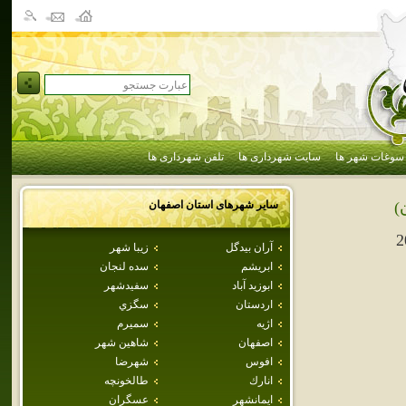
سوغات شهر ها
سایت شهرداری ها
تلفن شهرداری ها
سایر شهرهای استان
اصفهان
)
2
آران بيدگل
زيبا شهر
ابريشم
سده لنجان
ابوزيد آباد
سفيدشهر
اردستان
سگزي
اژيه
سميرم
اصفهان
شاهين شهر
افوس
شهرضا
انارك
طالخونچه
ايمانشهر
عسگران