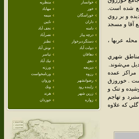
جامع خورزوق
خوانسار
منظريه
اقع شده است.
خور
مهاباد
 قبل احداث گرديده و بر روي
خوراسگان
ميمه
داران
نايين
ع آقا و مسجد
دامنه
نجف آباد
درچه پياز
نصرآباد
محله عربها ،
دستگردبرخوار
نطنز
دولت آباد
نوش آباد
دهاقان
نياسر
 مناطق شهري
دهق
نيك آباد
يل مي‌شوند.
ديزيچه
ورزنه
مراکز عمده
رزوه
ورنامخواست
ست . خوروزق
رضوانشهر
وزوان
زاينده رود
ونك
شيده و تنک و
زرين شهر
هرند
برد و تهاجم
زواره
جوزدان
لي که علاوه