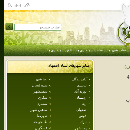
سوغات شهر ها
سایت شهرداری ها
تلفن شهرداری ها
سایر شهرهای استان
اصفهان
ن)
4
آران بيدگل
زيبا شهر
ابريشم
سده لنجان
ابوزيد آباد
سفيدشهر
اردستان
سگزي
w
اژيه
سميرم
اصفهان
شاهين شهر
افوس
شهرضا
انارك
طالخونچه
ايمانشهر
عسگران