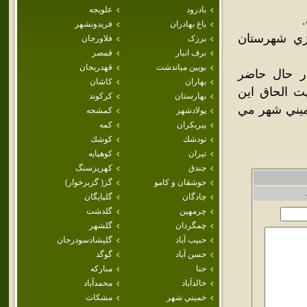
بادرود
علويجه
باغ بهادران
فريدونشهر
13خ.) در بخش مرکزي شهرستان
برزک
فلاورجان
برف انبار
قمصر
بويين مياندشت
قهدريجان
 در حال حاضر
بهاران
كاشان
 الحاق اين
بهارستان
كركوند
ميني شهر مي
پولادشهر
كمشجه
پيربكران
كمه
تودشك
كوشك
تيران
كوهپايه
جندق
كهريزسنگ
جوشقان و كامو
گز( گزبرخوار)
چادگان
گلپايگان
چرمهين
گلدشت
چمگردان
گلشهر
حبيب آباد
گليشادسودرجان
حسن آباد
گوگد
حنا
مباركه
خالدآباد
محمدآباد
خميني شهر
مشكات