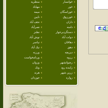
خوانسار
منظريه
خور
مهاباد
خوراسگان
ميمه
خورزوق
نايين
داران
نجف آباد
دامنه
نصرآباد
دستگردبرخوار
نطنز
دولت آباد
نوش آباد
دهاقان
نياسر
دهق
نيك آباد
ديزيچه
ورزنه
رزوه
ورنامخواست
رضوانشهر
وزوان
زاينده رود
ونك
زرين شهر
هرند
زواره
جوزدان