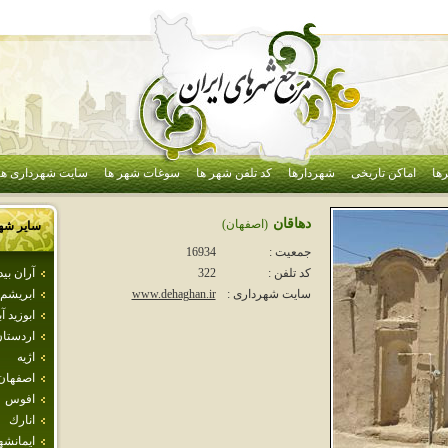
ها
اماکن تاریخی
شهردارها
کد تلفن شهر ها
سوغات شهر ها
سایت شهرداری ها
دهاقان
(اصفهان)
سایر شه
جمعیت :
16934
آران بي
کد تلفن :
322
ابريشم
سایت شهرداری :
www.dehaghan.ir
ابوزيد آب
اردستا
اژيه
اصفهان
افوس
انارك
ايمانشه