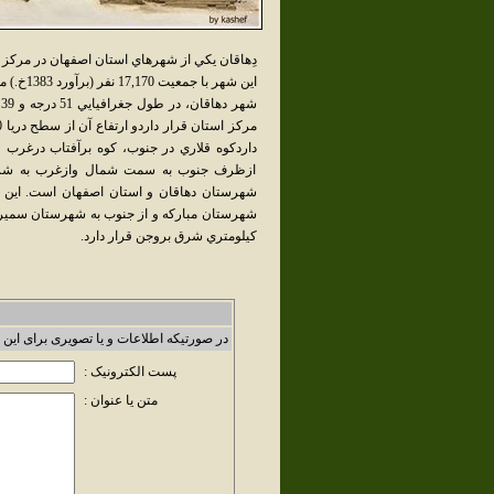
دِهاقان يکي از شهرهاي استان اصفهان در مرکز 
اين شهر با جمعيت 17,170 نفر (برآورد 1383خ.) مرکز شهرستان دهاقان است.
داردکوه قلاري در جنوب، کوه برآفتاب درغرب
ازظرف جنوب به سمت شمال وازغرب به شرق 
شهرستان دهاقان و استان اصفهان است. اين 
کيلومتري شرق بروجن قرار دارد.
در صورتیکه اطلاعات و یا تصویری برای این 
پست الکترونیک :
متن یا عنوان :