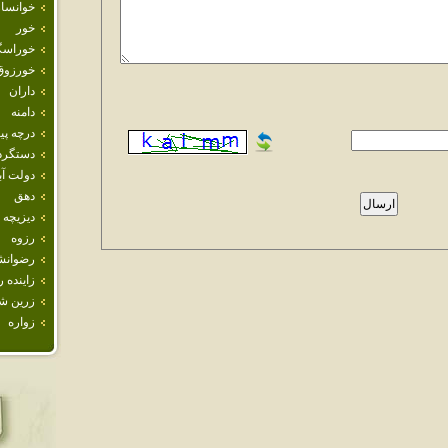
خوانسار
خور
خوراسگ
خورزوق
داران
دامنه
درچه پيا
دستگرد
دولت آب
دهق
ديزيچه
رزوه
رضوانش
زاينده ر
زرين ش
زواره