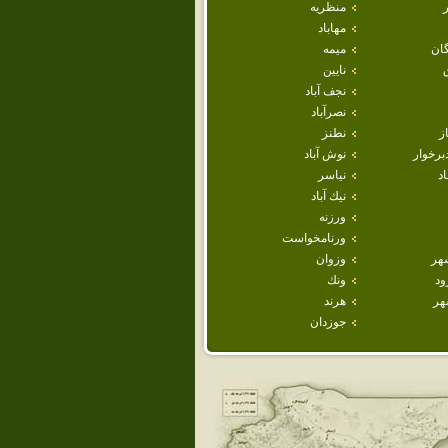
منظريه
مهاباد
ان
ميمه
نايين
نجف آباد
نصرآباد
ز
نطنز
برخوار
نوش آباد
اد
نياسر
نيك آباد
ورزنه
ورنامخواست
هر
وزوان
ود
ونك
هر
هرند
جوزدان