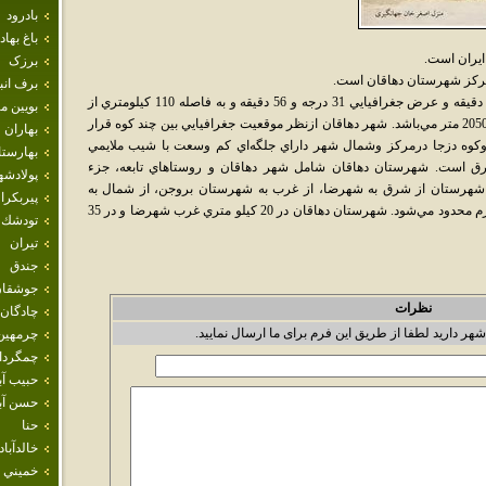
بادرود
باغ بهاد
ايران است.
برزک
برف انب
شهر دهاقان، در طول جغرافيايي 51 درجه و 39 دقيقه و عرض جغرافيايي 31 درجه و 56 دقيقه و به فاصله 110 کيلومتري از
بويين م
مرکز استان قرار داردو ارتفاع آن از سطح دريا 2050 متر مي‌باشد. شهر دهاقان ازنظر موقعيت جغرافيايي بين چند کوه قرار
بهاران
 وکوه دزجا درمرکز وشمال شهر داراي جلگه‌اي کم وسعت با شيب ملايمي
بهارست
است. شهرستان دهاقان شامل شهر دهاقان و روستاهاي تابعه، جزء
پولادشه
شهرستان از شرق به شهرضا، از غرب به شهرستان بروجن، از شمال به
پيربكرا
شهرستان مبارکه و از جنوب به شهرستان سميرم محدود مي‌شود. شهرستان دهاقان در 20 کيلو متري غرب شهرضا و در 35
تودشك
تيران
جندق
جوشقان
نظرات
چادگان
شهر دارید لطفا از طریق این فرم برای ما ارسال نمایید.
چرمهين
چمگردا
حبيب آب
حسن آبا
حنا
خالدآباد
خميني 