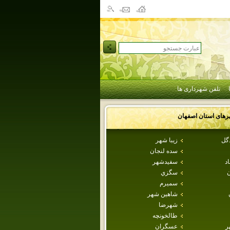
تلفن شهرداری ها
رهای استان
اصفهان
دگل
زيبا شهر
سده لنجان
اد
سفيدشهر
ن
سگزي
سميرم
شاهين شهر
شهرضا
طالخونچه
ر
عسگران