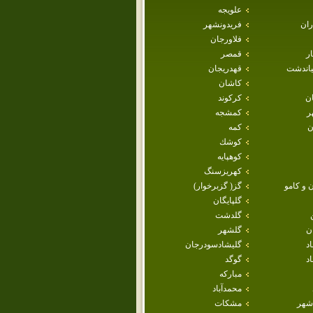
علويجه
ران
فريدونشهر
فلاورجان
ار
قمصر
ياندشت
قهدريجان
كاشان
ان
كركوند
ر
كمشجه
ن
كمه
كوشك
كوهپايه
كهريزسنگ
 و كامو
گز( گزبرخوار)
گلپايگان
گلدشت
ن
گلشهر
اد
گليشادسودرجان
د
گوگد
مباركه
محمدآباد
شهر
مشكات