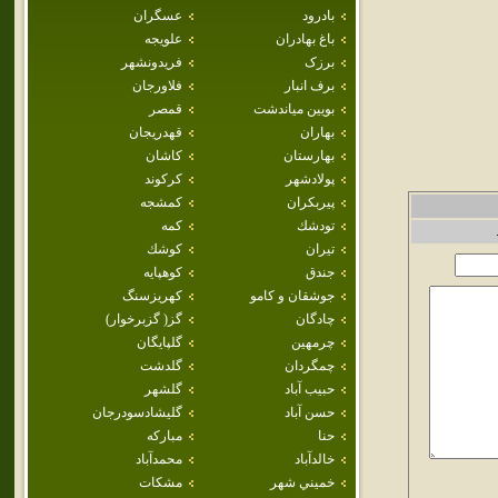
بادرود
عسگران
باغ بهادران
علويجه
برزک
فريدونشهر
برف انبار
فلاورجان
بويين مياندشت
قمصر
بهاران
قهدريجان
بهارستان
كاشان
پولادشهر
كركوند
پيربكران
كمشجه
تودشك
كمه
تيران
كوشك
جندق
كوهپايه
جوشقان و كامو
كهريزسنگ
چادگان
گز( گزبرخوار)
چرمهين
گلپايگان
چمگردان
گلدشت
حبيب آباد
گلشهر
حسن آباد
گليشادسودرجان
حنا
مباركه
خالدآباد
محمدآباد
خميني شهر
مشكات