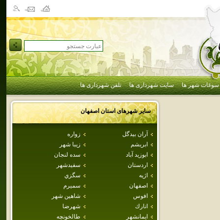
سوغات شهر ها
سایت شهرداری ها
تلفن شهرداری ها
سایر شهرهای استان
اصفهان
آران بيدگل
زواره
ابريشم
زيبا شهر
ابوزيد آباد
سده لنجان
اردستان
سفيدشهر
اژيه
سگزي
اصفهان
سميرم
افوس
شاهين شهر
انارك
شهرضا
ايمانشهر
طالخونچه