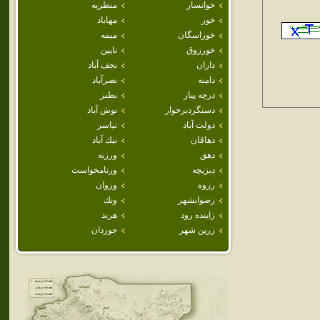
خوانسار
منظريه
خور
مهاباد
خوراسگان
ميمه
خورزوق
نايين
داران
نجف آباد
دامنه
نصرآباد
درچه پياز
نطنز
دستگردبرخوار
نوش آباد
دولت آباد
نياسر
دهاقان
نيك آباد
دهق
ورزنه
ديزيچه
ورنامخواست
رزوه
وزوان
رضوانشهر
ونك
زاينده رود
هرند
زرين شهر
جوزدان