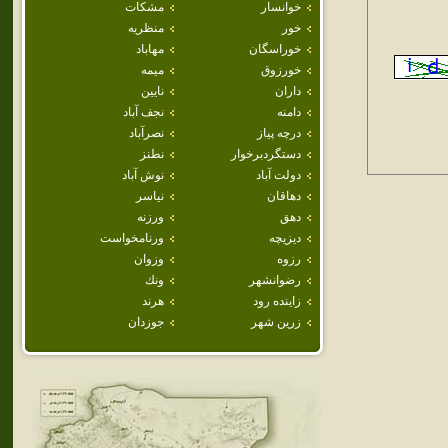
خوانسار
مشكات
خور
منظريه
خوراسگان
مهاباد
خورزوق
ميمه
داران
نايين
دامنه
نجف آباد
درچه پياز
نصرآباد
دستگردبرخوار
نطنز
دولت آباد
نوش آباد
دهاقان
نياسر
دهق
ورزنه
ديزيچه
ورنامخواست
رزوه
وزوان
رضوانشهر
ونك
زاينده رود
هرند
زرين شهر
جوزدان