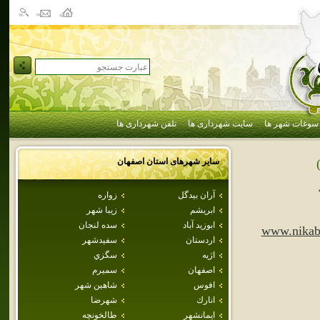
سوغات شهر ها
سایت شهرداری ها
تلفن شهرداری ها
سایر شهرهای استان
اصفهان
آران بيدگل
زواره
ابريشم
زيبا شهر
ابوزيد آباد
سده لنجان
www.nikab
اردستان
سفيدشهر
اژيه
سگزي
اصفهان
سميرم
افوس
شاهين شهر
انارك
شهرضا
ايمانشهر
طالخونچه