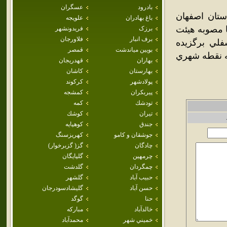
بادرود
عسگران
تان اصفهان
باغ بهادران
علويجه
لي با مصوبه هيئت
برزک
فريدونشهر
برف انبار
فلاورجان
فلي برگزيده
بويين مياندشت
قمصر
 وزيران به نقطه شهري
بهاران
قهدريجان
بهارستان
كاشان
پولادشهر
كركوند
پيربكران
كمشجه
تودشك
كمه
تيران
كوشك
جندق
كوهپايه
جوشقان و كامو
كهريزسنگ
چادگان
گز( گزبرخوار)
چرمهين
گلپايگان
چمگردان
گلدشت
حبيب آباد
گلشهر
حسن آباد
گليشادسودرجان
حنا
گوگد
خالدآباد
مباركه
خميني شهر
محمدآباد