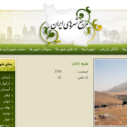
ها
اماکن تاریخی
شهردارها
کد تلفن شهر ها
سوغات شهر ها
سایت شهرداری ها
بدره
(ايلام)
سایر شه
جمعیت :
3784
آبدانان
کد تلفن :
42
آركوآز 
آسمان آ
ايلام
ايوان
پهله زري
توحيد
چوار
دره شه