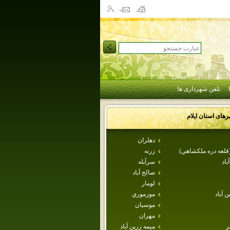
تلفن شهرداری ها
رهای استان
ايلام
دهلران
(قلعه دره ملكشاهي)
زرنه
باد
سرآبله
صالح آباد
لومار
ن آباد
مورموري
موسيان
مهران
ر
ميمه زرين آباد