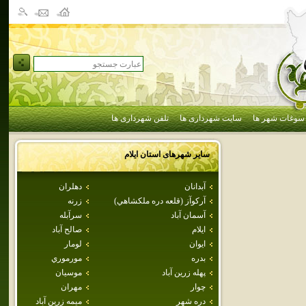
سوغات شهر ها
سایت شهرداری ها
تلفن شهرداری ها
سایر شهرهای استان
ايلام
آبدانان
دهلران
آركوآز (قلعه دره ملكشاهي)
زرنه
آسمان آباد
سرآبله
ايلام
صالح آباد
ايوان
لومار
بدره
مورموري
پهله زرين آباد
موسيان
چوار
مهران
دره شهر
ميمه زرين آباد