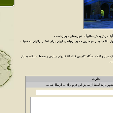
ح‌آباد مرکز بخش صالح‌آباد شهرستان مهران است.
جاده ايلام، صالح‌آباد به شهر مرزي مهران با طول 80 کيلومتر مهمترين محور ارتباطي ايران براي انتقال زائران به عتبات
در سال 1378 خورشيدي روزانه به طور ميانگين يک هزار و 500 دستگاه کاميون کالا، 40 کاروان زيارتي و صدها دستگاه وسايل
ند.
نظرات
شهر دارید لطفا از طریق این فرم برای ما ارسال نمایید.