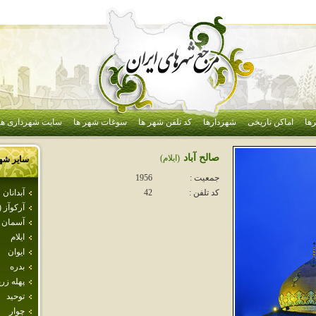
ها
اماکن تاریخی
شهردارها
کد تلفن شهر ها
سوغات شهر ها
سایت شهرداری ها
صالح آباد
(ايلام)
سایر شه
جمعیت :
1956
آبدانان
کد تلفن :
42
آركوآز 
آسمان آ
ايلام
ايوان
بدره
پهله زري
توحيد
چوار