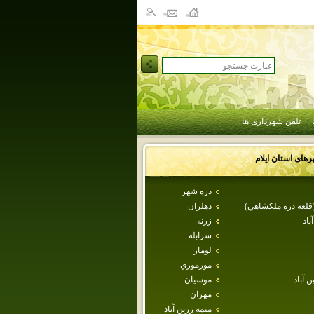
تلفن شهرداری ها
رهای استان
ايلام
دره شهر
(قلعه دره ملكشاهي)
دهلران
باد
زرنه
سرآبله
لومار
مورموري
ن آباد
موسيان
مهران
ميمه زرين آباد