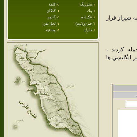
بندرريگ
كلمه
بنك
كنگان
 شيراز قرار
تنگ ارم
گناوه
جم (ولايت)
نخل تقي
خارك
وحدتيه
له کردند ،
ر انگليسي ها