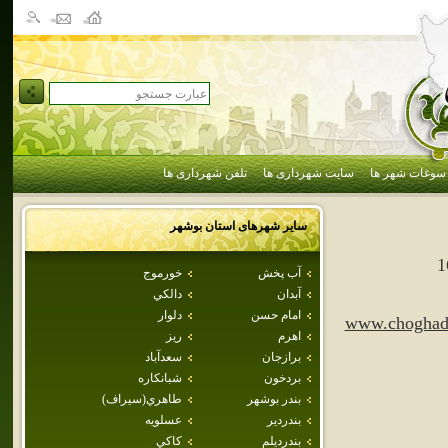
سوغات شهر ها
سایت شهرداری ها
تلفن شهرداری ها
سایر شهرهای استان
بوشهر
1
آب پخش
خورموج
آبدان
دالكي
امام حسن
دلوار
www.choghada
اهرم
ريز
برازجان
سعدآباد
بردخون
شبانكاره
بندر بوشهر
طاهري(سيراف)
بندردير
عسلويه
بندرديلم
كاكي