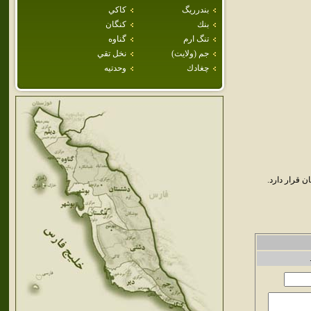
بندرريگ
كاكي
بنك
كنگان
تنگ ارم
گناوه
جم (ولايت)
نخل تقي
چغادك
وحدتيه
 قرار دارد.