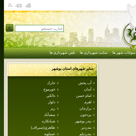
سوغات شهر ها
سایت شهرداری ها
تلفن شهرداری ها
سایر شهرهای استان
بوشهر
آب پخش
خارك
آبدان
خورموج
امام حسن
دالكي
اهرم
دلوار
برازجان
ريز
بردخون
سعدآباد
بندر بوشهر
شبانكاره
بندردير
طاهري(سيراف)
بندرديلم
عسلويه