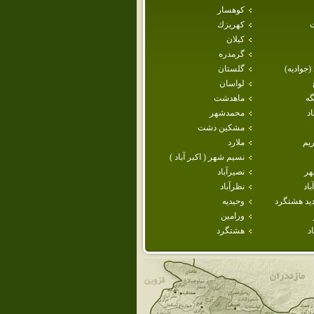
كوهسار
كهريزك
كيلان
گرمدره
 (جواديه)
گلستان
لواسان
گه
ماهدشت
د
محمدشهر
مشكين دشت
يم
ملارد
نسيم شهر ( اكبر آباد )
هر
نصيرآباد
اد
نظرآباد
يد هشتگرد
وحيديه
ورامين
د
هشتگرد