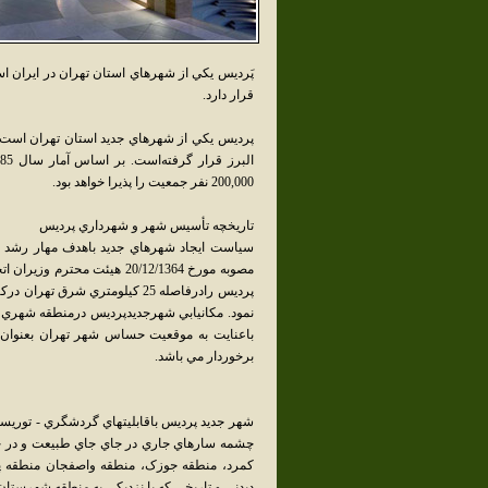
پَرديس يکي از شهرهاي استان تهران در ايران 
قرار دارد.
200,000 نفر جمعيت را پذيرا خواهد بود.
تاريخچه تأسيس شهر و شهرداري پرديس
سياست ايجاد شهرهاي جديد باهدف مهار رشد ب
پرديس رادرفاصله 25 كيلومتري ش
نمود. مكانيابي شهرجديدپرديس درمنطقه شهري 
باعنايت به موقعيت حساس شهر تهران بعنوان 
برخوردار مي باشد.
شهر جديد پرديس باقابليتهاي گردشگري - توريست
چشمه سارهاي جاري در جاي جاي طبيعت و در چها
کمرد، منطقه جوزک، منطقه واصفجان منطقه پيست
ديدني و تاريخي که با نزديکي به منطقه شهرستان 