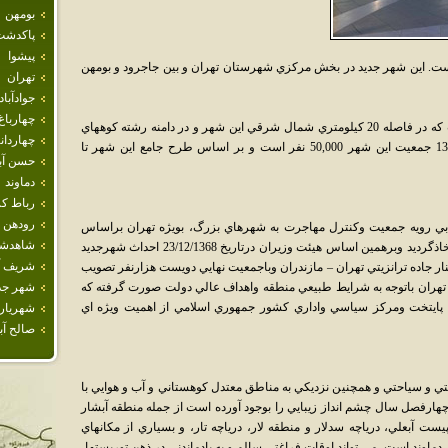
بومهن
پاكدشت
پيشوا
است. اين شهر جديد در بخش مرکزي شهرستان تهران و بين جاجرود و بومهن
تهران
جوادآباد
چهارباغ
پرديس يکي از شهرهاي جديد استان تهران است که در فاصله 20 کيلومتري شمال شرقي اين شهر و در دامنه رشته کوههاي
چهاردان
البرز قرار گرفته‌است. بر اساس آمار سال 1385 جمعيت اين شهر 50,000 نفر است و بر اساس طرح جامع اين شهر تا
حسن آبا
دماوند
رباط كر
رودهن
ي رويه جمعيت وكنترل مهاجرت به شهرهاي بزرگ،‌ بويژه تهران براساس
شاهدش
مصوبه مورخ 20/12/1364 هيئت محترم وزيران اتخاذگرديد وبرهمين اساس هيئت وزيران درتاريخ 23/12/1368 احداث شهرجديد
شريف آب
رق تهران دركنار جاده ترانزيتي تهران – مازندران وباجمعيت نهايي دويست هزارنفر تصويب
تهران باتوجه به شرايط طبيعي منطقه واهداف عالي دولت صورت گرفته كه
شهر جد
پايتخت ومركز سياسي واداري كشور جمهوري اسلامي از اهميت ويژه اي
شهريار
صالح آبا
ي و سياحتي و همچنين نزديکي به مناطق معتدل کوهستاني و آب و هوايي با
رفصل سال چشم انداز زيبايي را بوجود آورده است از جمله منطقه آبشار
 آبعلي، درياچه سدلار و منطقه لار، درياچه تار، و بسياري از مکانهاي
دماوند است، مي تواند اوقات فراغتي سالم و به يادماندني در ذهن توريستها،