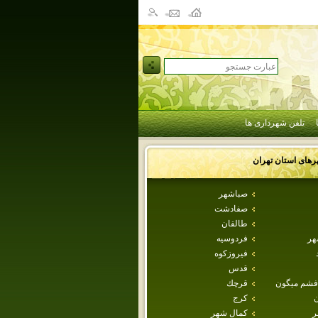
تلفن شهرداری ها
رهای استان
تهران
صباشهر
صفادشت
طالقان
هر
فردوسيه
فيروزكوه
قدس
فشم ميگون
قرچك
ن
كرج
ر
كمال شهر