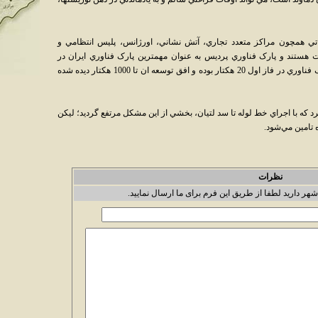
اتي همچون مراکز متعدد تجاري، آتش نشاني، اورژانس، پليس انتظامي و
 هستند و پارک فناوري پرديس به عنوان مهمترين پارک فناوري ايران در
مجاورت اين شهر در حال ساخت ‌است. اين پارک فناوري در فاز اول 20 هکتار بوده و افق توسعه ان تا 1000 هکتار ديده شده‌
د که با اجراي خط لوله تا سد لتيان، بخشي از اين مشکل مرتفع گرديد؛ ليکن
تامين مي‌شود.
نظرات
شهر دارید لطفا از طریق این فرم برای ما ارسال نمایید.