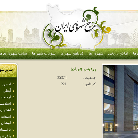
ها
اماکن تاریخی
شهردارها
کد تلفن شهر ها
سوغات شهر ها
سایت شهرداری ها
پرديس
(تهران)
سایر شه
جمعیت :
25374
آبسرد
کد تلفن :
221
آبعلي
ارجمند
اسلامش
اشتهارد
انديشه
اوشان 
باغستا
باقرشه