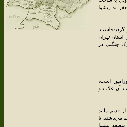
 ولي با ساخت
فر به پيشوا
داد 1342 از اين شهر آغاز گرديده‌است.
استان تهران
رک جنگلي در
ورامين است،
ت آن غلات و
 قديم مانند
م مي‌باشند. تا
منطقه پيشوا