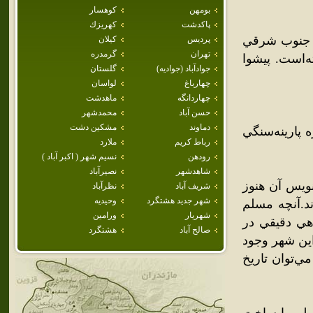
بومهن
كوهسار
پاكدشت
كهريزك
رامين است که در 45 کيلومتري جنوب شرقي
پرديس
كيلان
تهران
گرمدره
فته‌است. پيشوا
جوادآباد (جواديه)
گلستان
چهارباغ
لواسان
چهاردانگه
ماهدشت
حسن آباد
محمدشهر
دماوند
مشكين دشت
 پارينه‌سنگي
رباط كريم
ملارد
رودهن
نسيم شهر ( اكبر آباد )
شاهدشهر
نصيرآباد
نويس آن هنوز
شريف آباد
نظرآباد
شهر جديد هشتگرد
وحيديه
د.آنچه مسلم
شهريار
ورامين
اهي دقيقي در
صالح آباد
هشتگرد
اين شهر وجود
امه امامزاده جعفر در سال 873 ه . ق مي‌توان تاريخ