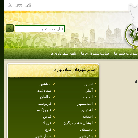
سوغات شهر ها
سایت شهرداری ها
تلفن شهرداری ها
سایر شهرهای استان
تهران
4
آبسرد
صباشهر
آبعلي
صفادشت
ارجمند
طالقان
اسلامشهر
فردوسيه
اشتهارد
فيروزكوه
انديشه
قدس
اوشان فشم ميگون
قرچك
باغستان
كرج
باقرشهر
كمال شهر