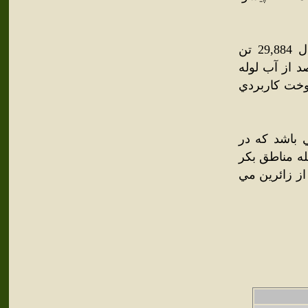
بر پايه سرشماري سال 1375 جمعيت شهرستان پيشوا در آن سال 29,884 تن
صد از اهالي اين شهر از امکانات برق و 6/96 درصد از آب لوله
. سوخت کاربردي
ي باشد كه در
مله مناطق بكر
از زائرين مي