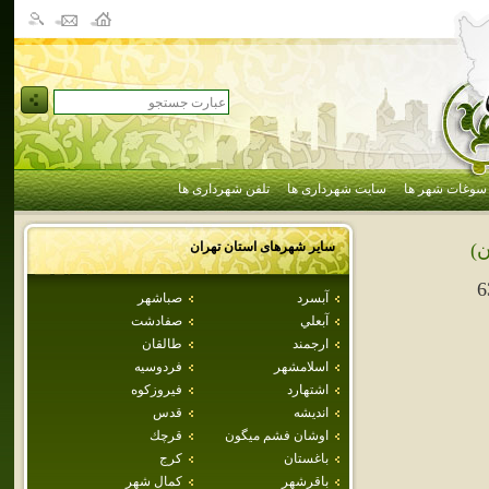
سوغات شهر ها
سایت شهرداری ها
تلفن شهرداری ها
سایر شهرهای استان
تهران
ن)
6
آبسرد
صباشهر
آبعلي
صفادشت
ارجمند
طالقان
اسلامشهر
فردوسيه
اشتهارد
فيروزكوه
انديشه
قدس
اوشان فشم ميگون
قرچك
باغستان
كرج
باقرشهر
كمال شهر