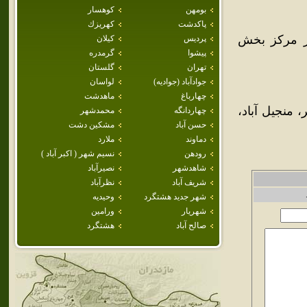
بومهن
كوهسار
پاكدشت
كهريزك
هر مرکز بخش
پرديس
كيلان
پيشوا
گرمدره
تهران
گلستان
جوادآباد (جواديه)
لواسان
چهارباغ
ماهدشت
، منجيل آباد،
چهاردانگه
محمدشهر
حسن آباد
مشكين دشت
دماوند
ملارد
رودهن
نسيم شهر ( اكبر آباد )
شاهدشهر
نصيرآباد
شريف آباد
نظرآباد
شهر جديد هشتگرد
وحيديه
شهريار
ورامين
صالح آباد
هشتگرد