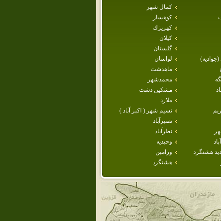
كمال شهر
كوهسار
كهريزك
كيلان
گلستان
 (جواديه)
لواسان
ماهدشت
گه
محمدشهر
د
مشكين دشت
ملارد
يم
نسيم شهر ( اكبر آباد )
نصيرآباد
هر
نظرآباد
اد
وحيديه
يد هشتگرد
ورامين
هشتگرد