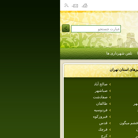
تلفن شهرداری ها
رهای استان
تهران
صالح آباد
صباشهر
صفادشت
هر
طالقان
فردوسيه
فيروزكوه
فشم ميگون
قدس
ن
قرچك
ر
كرج