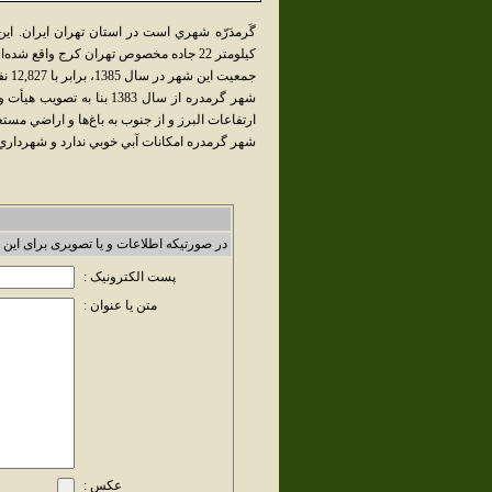
گَرمدَرّه شهري است در استان تهران ايران. ا
کيلومتر 22 جاده مخصوص تهران کرج واقع شده‌است.
جمعيت اين شهر در سال 1385، برابر با 12,827 نفر بوده‌است.
شهر گرمدره از سال 1383 ب
ارتفاعات البرز و از جنوب به باغ‌ها و اراضي م
شهر گرمدره امکانات آبي خوبي ندارد و شهرداري 
در صورتیکه اطلاعات و یا تصویری برای این 
پست الکترونیک :
متن یا عنوان :
عکس :