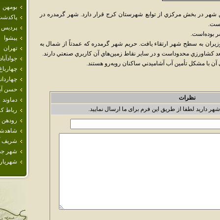
بومهن
ين شهر در بخش مرکزي از توابع شهرستان کرج قرار دارد. شهر گرمدره در
پاكدشت
پرديس
پيشوا
نا به تصويب هيأت وزيران به سطح شهر ارتقاء يافت. حريم شهر گرمدره که عمدتاً از شمال به
تهران
ستعد کشاورزي محدوداست و در ساير نقاط زمين‌هاي آن کاربري صنعتي دارند.
جوادآباد
آن با مشکل تأمين آب آشاميدني ساکنان روبه‌رو هستند.
چهارباغ
چهاردان
حسن آبا
نظرات
دماوند
شهر دارید لطفا از طریق این فرم برای ما ارسال نمایید.
رباط كر
رودهن
شاهدش
شريف آب
شهر جد
شهريار