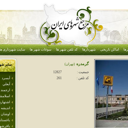
ها
اماکن تاریخی
شهردارها
کد تلفن شهر ها
سوغات شهر ها
سایت شهرداری ها
گرمدره
(تهران)
سایر شه
جمعیت :
12827
آبسرد
کد تلفن :
261
آبعلي
ارجمند
اسلامش
اشتهارد
انديشه
اوشان 
باغستا
باقرشه