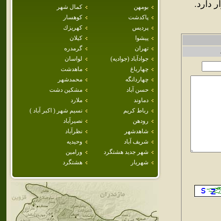
بومهن
كمال شهر
پاكدشت
كوهسار
پرديس
كهريزك
پيشوا
كيلان
تهران
گرمدره
جوادآباد (جواديه)
لواسان
چهارباغ
ماهدشت
چهاردانگه
محمدشهر
حسن آباد
مشكين دشت
دماوند
ملارد
رباط كريم
نسيم شهر ( اكبر آباد )
رودهن
نصيرآباد
شاهدشهر
نظرآباد
شريف آباد
وحيديه
شهر جديد هشتگرد
ورامين
شهريار
هشتگرد