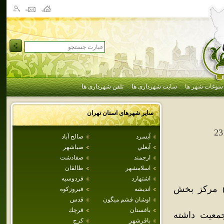
سوغات شهر ها
سایت شهرداری ها
تلفن شهرداری ها
سایر شهرهای استان
تهران
23
آبسرد
صالح آباد
آبعلي
صباشهر
ارجمند
صفادشت
اسلامشهر
طالقان
اشتهارد
فردوسيه
د) مرکز بخش
انديشه
فيروزكوه
اوشان فشم ميگون
قدس
باغستان
قرچك
ري سال 1385، برابر 231,905 نفر جمعيت داشته
باقرشهر
كرج