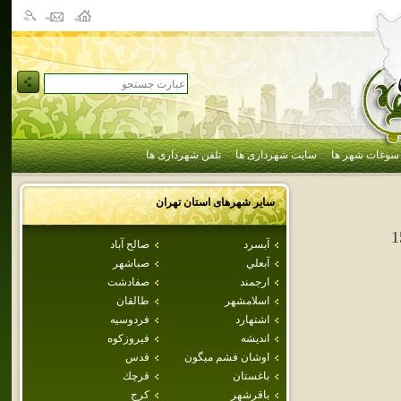
سوغات شهر ها
سایت شهرداری ها
تلفن شهرداری ها
سایر شهرهای استان
تهران
1
آبسرد
صالح آباد
آبعلي
صباشهر
ارجمند
صفادشت
اسلامشهر
طالقان
اشتهارد
فردوسيه
انديشه
فيروزكوه
اوشان فشم ميگون
قدس
باغستان
قرچك
باقرشهر
كرج