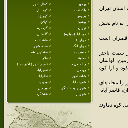
بومهن
كمال شهر
استان تهران
پاكدشت
كوهسار
پرديس
كهريزك
پيشوا
كيلان
10,5 نفر (آمار سال 1383) در بخشي به نام بخش
تهران
گرمدره
جوادآباد (جواديه)
گلستان
 قصران است
چهارباغ
ماهدشت
چهاردانگه
محمدشهر
ز سمت باختر
حسن آباد
مشكين دشت
دماوند
ملارد
مين، لواسان
رباط كريم
نسيم شهر ( اكبر آباد )
وه و ارا کوه
رودهن
نصيرآباد
شاهدشهر
نظرآباد
 را محله‌هاي
شريف آباد
وحيديه
شهر جديد هشتگرد
ورامين
ن، قاضي‌آباد،
شهريار
هشتگرد
ل کوه دماوند