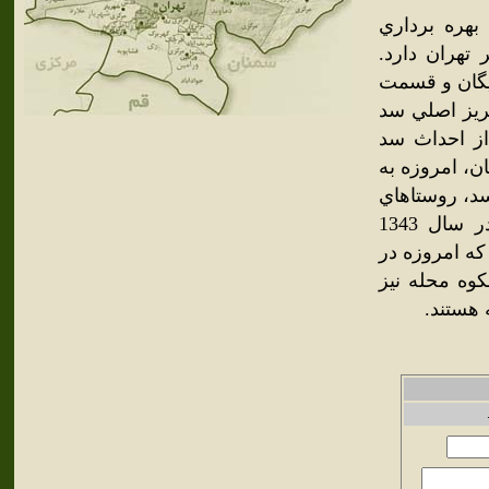
اسان سد لَتيان قرار دارد که در سال 1346 به بهره برداري
تهران دارد.
ايگان و قسمت
ريز اصلي سد
از احداث سد
ان، امروزه به
سد، روستاهاي
آبادي وجود داشته که دولت با قيمت خوبي زمين‌هاي اهالي را در سال 1343
که امروزه در
کوه محله نيز
 هستند.