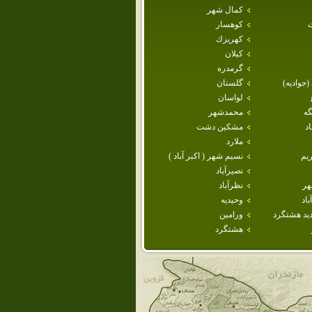
كمال شهر
كوهسار
كهريزك
كيلان
گرمدره
 (جواديه)
گلستان
لواسان
گه
محمدشهر
د
مشكين دشت
ملارد
يم
نسيم شهر ( اكبر آباد )
نصيرآباد
هر
نظرآباد
اد
وحيديه
يد هشتگرد
ورامين
هشتگرد