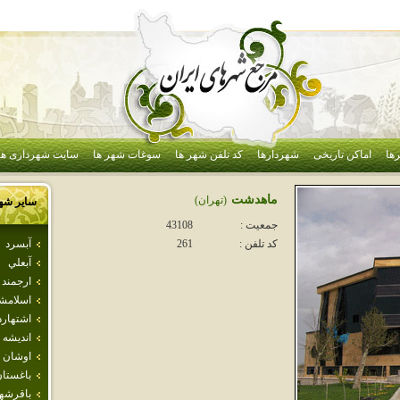
ها
اماکن تاریخی
شهردارها
کد تلفن شهر ها
سوغات شهر ها
سایت شهرداری ها
ماهدشت
(تهران)
سایر شه
جمعیت :
43108
آبسرد
کد تلفن :
261
آبعلي
ارجمند
اسلامش
اشتهارد
انديشه
اوشان 
باغستا
باقرشه