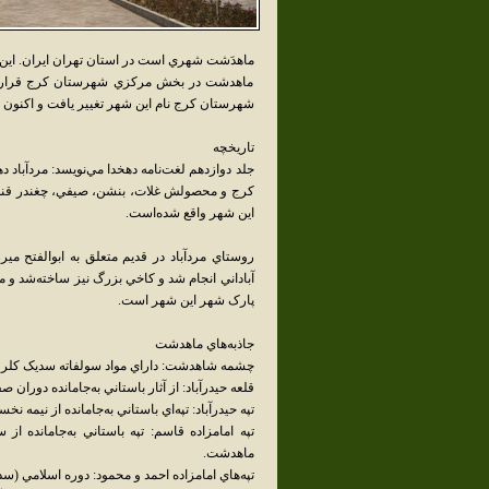
ماهدَشت شهري است در استان تهران ايران. اين شهر در 18 کيلومتري جنوب غربي کرج
ماهدشت در بخش مرکزي شهرستان کرج قرار دارد
شهرستان کرج نام اين شهر تغيير يافت و اکنون ب
تاريخچه
کرج و محصولش غلات، بنشن، صيفي، چغندر قند و
اين شهر واقع شده‌است.
روستاي مردآباد در قديم متعلق به ابوالفتح مير
آباداني انجام شد و کاخي بزرگ نيز ساخته‌شد و
پارک شهر اين شهر است.
جاذبه‌هاي ماهدشت
چشمه شاهدشت: داراي مواد سولفاته سديک کلرور
قلعه حيدرآباد: از آثار باستاني به‌جامانده دوران 
تپه حيدرآباد: تپه‌اي باستاني به‌جامانده از نيمه
تپه امامزاده قاسم: تپه باستاني به‌جامانده ا
ماهدشت.
تپه‌هاي امامزاده احمد و محمود: دوره اسلامي (سده 7و8و9 ه.ق) در کنار مرقد امامزاده احمد و محمود ما