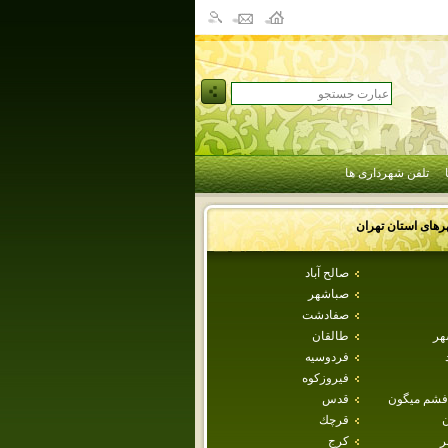
تلفن شهرداری ها
رهای استان
تهران
صالح آباد
صباشهر
صفادشت
هر
طالقان
فردوسيه
فيروزكوه
فشم ميگون
قدس
ن
قرچك
ر
كرج