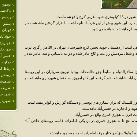
بومهن
پاكدشت
 واقع شده‌است.
پرديس
. اين شهر پيش از اين مَردآباد نام داشت. با قرار گرفتن ماهدشت جز
پيشوا
ه نام ماهدشت خوانده مي‌شود.
تهران
جوادآباد
چهارباغ
جلد دوازدهم لغت‌نامه دهخدا مي‌نويسد: مردآباد دهي است از دهستان حومه بخش کرج شهرستان تهران در 20 هزار گزي غرب
چهاردان
 شغل مردمش زراعت و کاخ مادر شاه و دو تپه باستاني و سه امامزاده در
حسن آبا
دماوند
رباط كر
زا سالارالدوله و سابقاً جزو خالصجات بود.با نيروي سربازان در اين روستا
رودهن
 مردآباد، شاهدشت نام گرفت. اين کاخ امروزه ساختمان شهرداري ماهدشت و
شاهدش
شريف آب
شهر جد
شهريار
 کلسيک که براي بيماري‌هاي پوستي و دستگاه گوارش و گواتر مفيد است.
صفويه و قاجاريه در حسين‌آباد ماهدشت.
 نخست قرن نه هجري قمري واقع در حسين‌آباد.
ز سده پنج تا نه هجري قمري در نزديکي امامزاده قاسم روستاي حاجي آباد
هدشت.