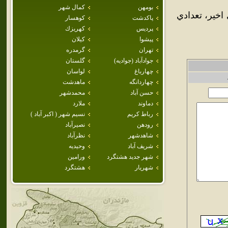
بومهن
كمال شهر
خير، تعدادي
پاكدشت
كوهسار
پرديس
كهريزك
پيشوا
كيلان
تهران
گرمدره
جوادآباد (جواديه)
گلستان
چهارباغ
لواسان
چهاردانگه
ماهدشت
حسن آباد
محمدشهر
دماوند
ملارد
رباط كريم
نسيم شهر ( اكبر آباد )
رودهن
نصيرآباد
شاهدشهر
نظرآباد
شريف آباد
وحيديه
شهر جديد هشتگرد
ورامين
شهريار
هشتگرد