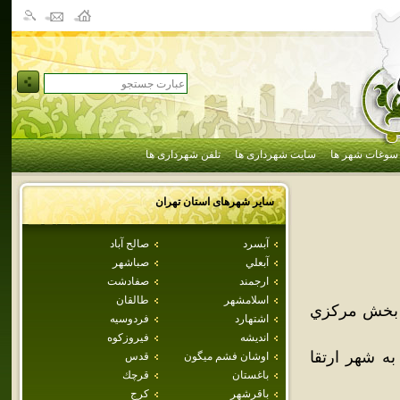
سوغات شهر ها
سایت شهرداری ها
تلفن شهرداری ها
سایر شهرهای استان
تهران
آبسرد
صالح آباد
آبعلي
صباشهر
ارجمند
صفادشت
اسلامشهر
طالقان
 بخش مرکزي
اشتهارد
فردوسيه
انديشه
فيروزكوه
 کشوري به شهر ارتقا
اوشان فشم ميگون
قدس
باغستان
قرچك
باقرشهر
كرج