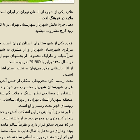
مَلارد يکي از شهرهاي استان تهران در ايران 
ملارد در فرهنگ لغت :
رود کرج مشروب میشود .
مَلارد یکی از شهرستانهای استان تهران است. ش
مرکزی شهرستان شهریار و از مشرق به شهریا
سرآسیاب و مارلیک مجموعا از بخشهای مهم این
در سال ۱۳۸۵ برابر با 291960 نفر بوده است
از آثار باستانی ملارد می‌توان به تخت رستم اشا
است .
غربی شهرستان شهریار محسوب می‌شود و در دام
استفاده از مصالحی نظیر سنگ و ملات گچ سنت
روستای قجر تخت رستم واقع است.
بنا بر تحقیق آنوبانینی در این آتشکده، آتش 
پنجاه کیلومتری در معرض دید قرار داشته است. 
بوده و دارای دو مدخل با طاق هایی به سبک معما
این اثر ارزشمند در دوره ساسانی ساخته شده و در سال ۱۳۱۶ در فهرست آثار ملی قر