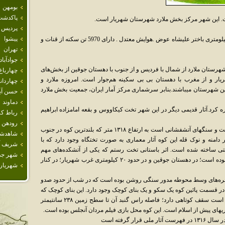
بومهن
پاكدشت
است. اين شهر مرکز بخش ملارد شهرستان شهريار است.
پرديس
پيشوا
دهی جزئ بخش شهریار شهرستان تهران در 6 کیلومتری باختر علیشاه عوض .هوایش معتدل . دارای 5970 تن سکنه از قنات و
تهران
جوادآباد
هرستان ملارد از شمال با فردیس و از جنوب با دهستان جوقین از بخش‌های
چهارباغ
ر و از مغرب با دهستان بی بی سکینه هم‌جوار است. امروزه ملارد و
چهاردان
 شهرستان میباشند.بنابر سرشماری مرکز آمار ایران، جمعیت بخش ملارد
حسن آبا
دماوند
ره کرد.آثار قدیمی دیگر در این شهر تخت کیکاووس و بقعه امامزاده ابراهیم
رباط كر
رودهن
تخت رستم، کوه مخروطی شکلی از جنس آندزیت و سنگهای آتشفشانی است به ارتفاع ۱۳۱۸ متر که بلندترین کوه در جنوب
شاهدش
نه و نوک قله این کوه آثار معماری به صورت تختگاه وجود دارد که با
شريف آب
ی ساخته شده است. اثر باستانی تخت رستم که یکی از آتشکده‌های مهم
شهر جد
منطقه شهریار استان تهران در دوران ساسانی بوده است؛ در دهستان جوقین و در حدود ۲۰ کیلومتری غرب شهریار؛ در کنار
شهريار
در حجره‌های وسط محوطه مدور سنگی روشن بوده است که در شب از حدود صدو
در قسمت پائین کوه یک سکو و یک بنای کوچک وجود دارد. این بنای کوچک که
در ۱۵ متری سکو قرار دارد و تقریباً سالم مانده است سقف کوتاهی دارد؛ فاصله راس گنبد آن تا سطح زمین ۲۳۸ سانتیمتر
ریهای پیش از اسلام است. این کوه محل بازی فیلم مردان آنجلس بوده است.
ار گرفته است