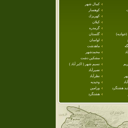
كمال شهر
كوهسار
كهريزك
كيلان
گرمدره
 (جواديه)
گلستان
لواسان
گه
ماهدشت
د
محمدشهر
مشكين دشت
يم
نسيم شهر ( اكبر آباد )
نصيرآباد
هر
نظرآباد
اد
وحيديه
يد هشتگرد
ورامين
هشتگرد