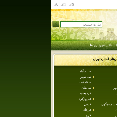
تلفن شهرداری ها
رهای استان
تهران
صالح آباد
صباشهر
صفادشت
هر
طالقان
فردوسيه
فيروزكوه
فشم ميگون
قدس
ن
قرچك
ر
كرج