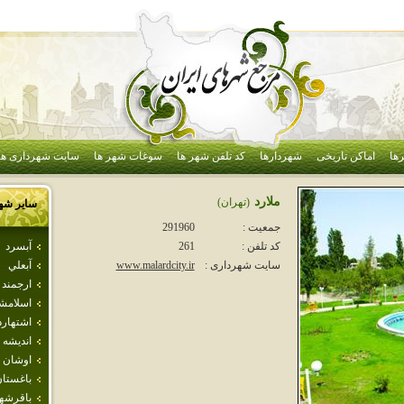
ها
اماکن تاریخی
شهردارها
کد تلفن شهر ها
سوغات شهر ها
سایت شهرداری ها
ملارد
(تهران)
سایر شه
جمعیت :
291960
آبسرد
کد تلفن :
261
آبعلي
سایت شهرداری :
www.malardcity.ir
ارجمند
اسلامش
اشتهارد
انديشه
اوشان 
باغستا
باقرشه