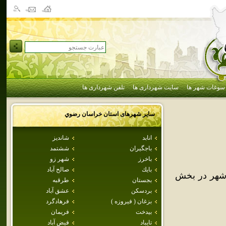
سوغات شهر ها
سایت شهرداری ها
تلفن شهرداری ها
سایر شهرهای استان
خراسان رضوي
انابد
شانديز
باجگيران
ششتمد
باخرز
شهر زو
بايك
صالح آباد
 شهر در بخش
بجستان
طرقبه
بردسكن
عشق آباد
بزغان ( فيروزه )
فرهادگرد
بيدخت
فريمان
تايباد
فيض آباد