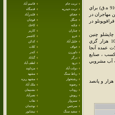
تربت جام
قاسم آباد
کردهاي غرب ايران در قالب ايل بزرگ افشار در دوران صفويان (916 ه.ق) براي
تربت حيدريه
قدمگاه
ن مهاجران در
جغتاي
قلندرِآباد
جنگل
قوچان
قراقوپونلو در
چکنه
كاخك
چناران
كاريز
گ جغرافيائي ايران (جلد 9) درباره چاپشلو چنين
خرو
كاشمر
مي‌نويسد: "قصبه مرکز بخش چاپشلو. شهرستان درگز واقع در 10 هزار گزي
خليل آباد
كدكن
خواف
كلات
 تن سکنه . محصولات عمده آنجا
داورزن
كندر
 کسب ، صنايع
درگز
گناباد
ست آب مشروبي
درود
لطف آباد
دولت آباد
مزداوند
رباط سنگ
مشهد
رشتخوار
مشهد ريزه
داراي هفت هزار و پانصد
رضويه
ملك آباد
روداب
نشتيفان
ريوش
نصرآباد
سبزوار
نقاب
سرخس
نوخندان
سفيد سنگ
نيشابور