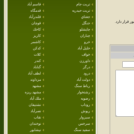
تربت جام
قاسم آباد
تربت حيدريه
قدمگاه
جغتاي
قلندرِآباد
 قرار دارد.
جنگل
قوچان
چاپشلو
كاخك
چناران
كاريز
خرو
كاشمر
خليل آباد
كدكن
خواف
كلات
داورزن
كندر
درگز
گناباد
درود
لطف آباد
دولت آباد
مزداوند
رباط سنگ
مشهد
رشتخوار
مشهد ريزه
رضويه
ملك آباد
روداب
نشتيفان
ريوش
نصرآباد
سبزوار
نقاب
سرخس
نوخندان
سفيد سنگ
نيشابور