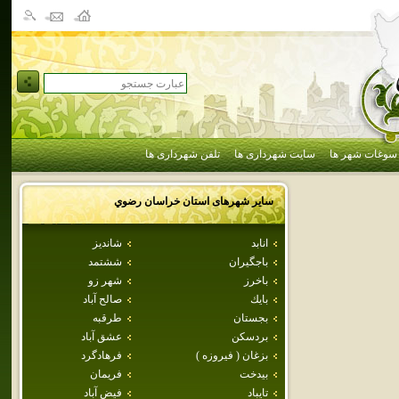
سوغات شهر ها
سایت شهرداری ها
تلفن شهرداری ها
سایر شهرهای استان
خراسان رضوي
انابد
شانديز
باجگيران
ششتمد
باخرز
شهر زو
بايك
صالح آباد
بجستان
طرقبه
بردسكن
عشق آباد
بزغان ( فيروزه )
فرهادگرد
بيدخت
فريمان
تايباد
فيض آباد