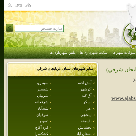
سوغات شهر ها
سایت شهرداری ها
تلفن شهرداری ها
سایر شهرهای استان
اذربايجان شرقي
ايجان شرقي)
2
آبش احمد
سيه رود
آذرشهر
شبستر
آق كند
شربيان
www.ajabsh
اسكو
شرفخانه
اهر
شندآباد
ايلخچي
صوفيان
باسمنج
تسوج
بخشايش
قره آغاج
بستان آباد
كشكسرا