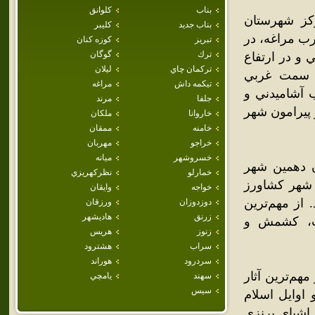
بناب
كلوانق
کز شهرستان
بناب جديد
كليبر
 کيلومتري شمال غرب مراغه، در
تبريز
كوزه كنان
ترك
گوگان
 55 دقيقه طول شرقي و در ارتفاع
تركمان چاي
ليلان
در سمت غربي
تيكمه داش
مراغه
 آشاميدني و
جلفا
مرند
 پيرامون شهر
خاروانا
ملكان
خامنه
ممقان
خراجو
مهربان
خسروشهر
ميانه
خورشيدي، به‌عنوان دهمين شهر
خمارلو
نظركهريزي
 از ساکنان اين شهر کشاورز
خواجه
وايقان
 از مهم‌ترين
دوزدوزان
ورزقان
زرنق
هاديشهر
ات، کشمش و
زنوز
هريس
سراب
هشترود
سردرود
هوراند
مهم‌ترين آثار
سهند
يامچي
سيس
اوايل اسلام
 اشياي برنزي