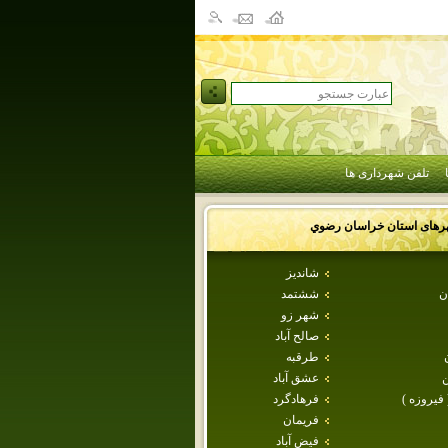
تلفن شهرداری ها
رهای استان
خراسان رضوي
شانديز
ن
ششتمد
شهر زو
صالح آباد
طرقبه
عشق آباد
 فيروزه )
فرهادگرد
فريمان
فيض آباد