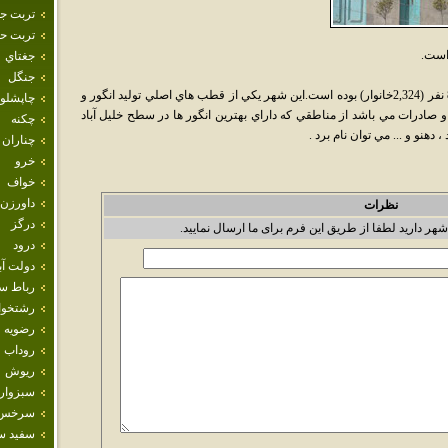
تربت ج
تربت حي
است.
جغتاي
جنگل
براساس سرشماري سال 1385جمعيت آن 8,409 نفر (2,324خانوار) بوده است.اين شهر يكي از قطب هاي اصلي توليد انگور و
چاپشلو
ادرات مي باشد از مناطقي كه داراي بهترين انگور ها در سطح خليل آباد
چکنه
 دهنو و ... مي توان نام برد .
چناران
خرو
خواف
داورزن
نظرات
درگز
شهر دارید لطفا از طریق این فرم برای ما ارسال نمایید.
درود
دولت آب
رباط س
رشتخوا
رضويه
روداب
ريوش
سبزوار
سرخس
سفيد س