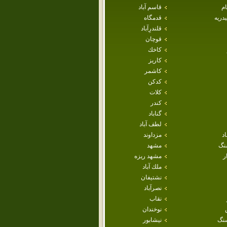
ام
قاسم آباد
دريه
قدمگاه
قلندرِآباد
قوچان
كاخك
كاريز
كاشمر
كدكن
كلات
كندر
گناباد
لطف آباد
اد
مزداوند
نگ
مشهد
ر
مشهد ريزه
ملك آباد
نشتيفان
نصرآباد
نقاب
نوخندان
نگ
نيشابور