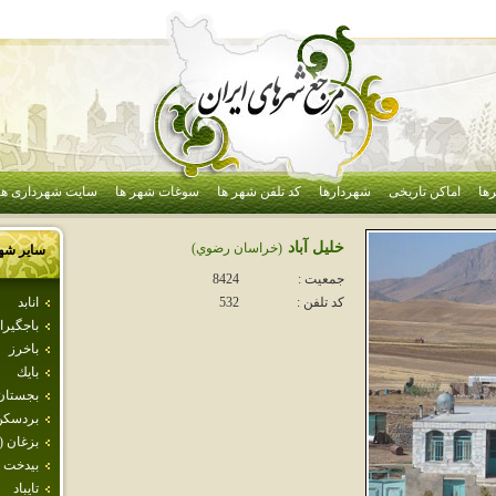
ها
اماکن تاریخی
شهردارها
کد تلفن شهر ها
سوغات شهر ها
سایت شهرداری ها
خليل آباد
(خراسان رضوي)
سایر شه
جمعیت :
8424
انابد
کد تلفن :
532
باجگيرا
باخرز
بايك
بجستان
بردسكن
بزغان (
بيدخت
تايباد