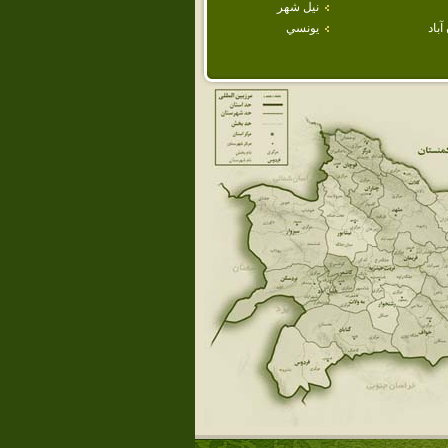
نيل شهر
باد
يونسي