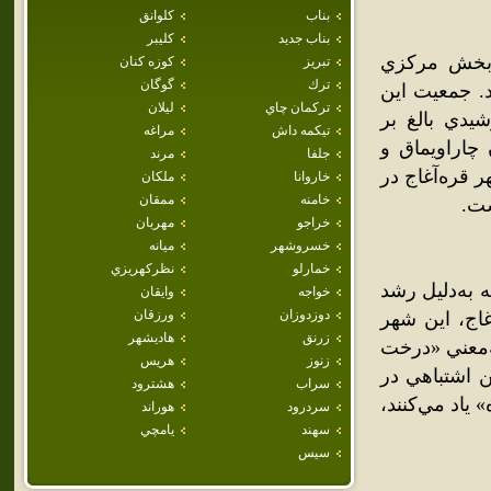
بناب
كلوانق
بناب جديد
كليبر
 بخش مرکزي
تبريز
كوزه كنان
ترك
گوگان
. جمعيت اين
تركمان چاي
ليلان
 عمومي نفوس و مسکن سال 1385 خورشيدي بالغ بر
تيكمه داش
مراغه
 چاراويماق و
جلفا
مرند
 قره‌آغاج در
خاروانا
ملكان
خامنه
ممقان
خراجو
مهربان
خسروشهر
ميانه
خمارلو
نظركهريزي
 به‌دليل رشد
خواجه
وايقان
دوزدوزان
ورزقان
غاج، اين شهر
زرنق
هاديشهر
به‌معني «درخت
زنوز
هريس
ين اشتباهي در
سراب
هشترود
 ياد مي‌کنند،
سردرود
هوراند
سهند
يامچي
سيس