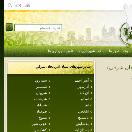
سوغات شهر ها
سایت شهرداری ها
تلفن شهرداری ها
سایر شهرهای استان
اذربايجان شرقي
يجان شرقي)
آبش احمد
سيه رود
آذرشهر
شبستر
آق كند
شربيان
اسكو
شرفخانه
اهر
شندآباد
ايلخچي
صوفيان
باسمنج
تسوج
بخشايش
عجب شير
بستان آباد
كشكسرا