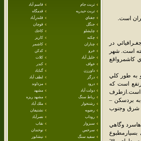
تربت جام
قاسم آباد
تربت حيدريه
قدمگاه
ران است.
جغتاي
قلندرِآباد
جنگل
قوچان
چاپشلو
كاخك
چکنه
كاريز
ـرافيائي در
چناران
كاشمر
ته است. شهر
خرو
كدكن
خليل آباد
كلات
رکز بخش کوهسرخ در 30 کيلومتري کاشمرواقع
خواف
كندر
داورزن
گناباد
 به طور کلي
درگز
لطف آباد
رتفع است که
درود
مزداوند
دولت آباد
مشهد
 است.ازطرف
رباط سنگ
مشهد ريزه
به بردسکن –
رشتخوار
ملك آباد
ت شرق وجنوب
رضويه
نشتيفان
روداب
نصرآباد
سبزوار
نقاب
 که درزمستان هاسرد وگاهي
سرخس
نوخندان
 بسيارمطبوع
سفيد سنگ
نيشابور