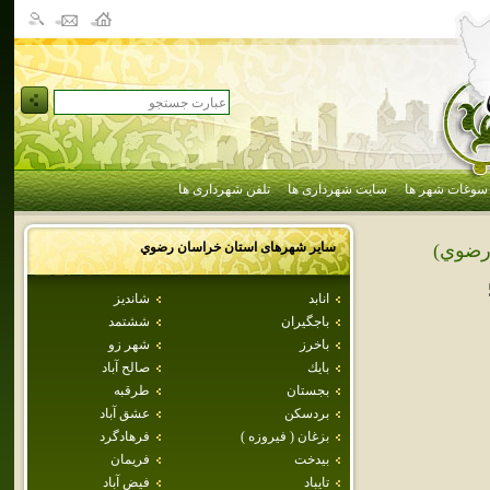
سوغات شهر ها
سایت شهرداری ها
تلفن شهرداری ها
سایر شهرهای استان
خراسان رضوي
رضوي)
انابد
شانديز
باجگيران
ششتمد
باخرز
شهر زو
بايك
صالح آباد
بجستان
طرقبه
بردسكن
عشق آباد
بزغان ( فيروزه )
فرهادگرد
بيدخت
فريمان
تايباد
فيض آباد