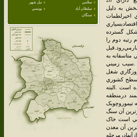
ودلپذيراست.بخش کوهسرخ باوسعتي معادل 2193 کيلومترمربع داراي 28
سلامي
نيل شهر
ت .اين بخش به دليل
سلطان آباد
يونسي
 اخيرلطمات
سنگان
قتصادبسياري
شکل گسترده
 رتبه دوم را
رمي‌رود.قبل
متاسفانه به
.سيب زميني
روزگاري شغل
درسطح کشوري
است .البته
مند درمنطقه
 تيموروچوبک
ترين آن سنگ
کي است خاک
رين آن معدن
زآنهادرمرحله