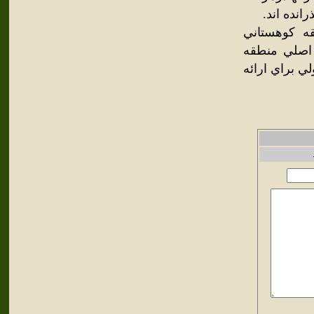
انده اند.
ه کوهستاني
 اصلي منطقه
ي براي ارائه