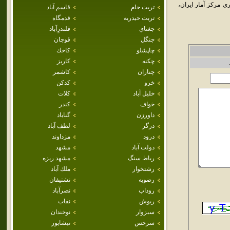
مرکز آمار ايران،
تربت جام
قاسم آباد
تربت حيدريه
قدمگاه
جغتاي
قلندرِآباد
جنگل
قوچان
چاپشلو
كاخك
چکنه
كاريز
چناران
كاشمر
خرو
كدكن
خليل آباد
كلات
خواف
كندر
داورزن
گناباد
درگز
لطف آباد
درود
مزداوند
دولت آباد
مشهد
رباط سنگ
مشهد ريزه
رشتخوار
ملك آباد
رضويه
نشتيفان
روداب
نصرآباد
ريوش
نقاب
سبزوار
نوخندان
سرخس
نيشابور