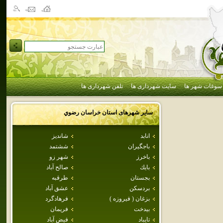
سوغات شهر ها
سایت شهرداری ها
تلفن شهرداری ها
سایر شهرهای استان
خراسان رضوي
انابد
شانديز
باجگيران
ششتمد
باخرز
شهر زو
بايك
صالح آباد
بجستان
طرقبه
بردسكن
عشق آباد
بزغان ( فيروزه )
فرهادگرد
بيدخت
فريمان
تايباد
فيض آباد