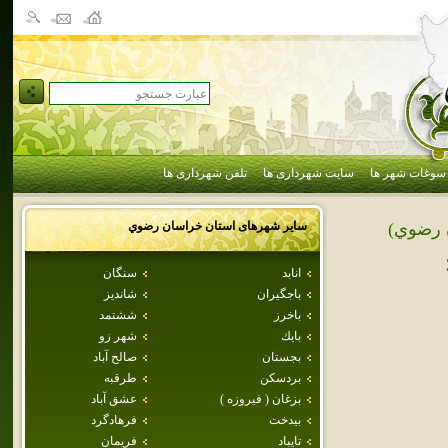
سوغات شهر ها
سایت شهرداری ها
تلفن شهرداری ها
سایر شهرهای استان
خراسان رضوي
 رضوي)
انابد
سنگان
باجگيران
شانديز
باخرز
ششتمد
بايك
شهر زو
بجستان
صالح آباد
بردسكن
طرقبه
بزغان ( فيروزه )
عشق آباد
بيدخت
فرهادگرد
تايباد
فريمان