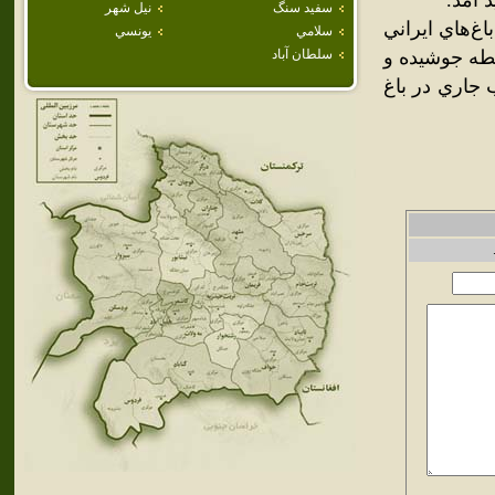
 آمد.
سفيد سنگ
نيل شهر
غ‌هاي ايراني
سلامي
يونسي
طه جوشيده و
سلطان آباد
 جاري در باغ