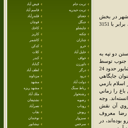
تربت جام
فيض آباد
تربت حيدريه
قاسم آباد
شهر در بخش
جغتاي
قلندرِآباد
جنگل
قوچان
زبرخان شهرستان نيشابور قرار دارد.جمعيت اين شهر در سال 1385، برابر با 3151
چاپشلو
كاخك
چکنه
كاريز
چناران
كاشمر
خرو
كدكن
خليل آباد
كلات
ستن دو تپه به
خواف
كندر
ت جنوب توسط
داورزن
گناباد
خياباني شمالي – جنوبي به جاده نيشابور – مشهد اتصال مي‌يابد. از نيشابور حدود 24
درگز
لطف آباد
ن، به عنوان جايگاهي
درود
مزداوند
دولت آباد
مشهد
 اسلام بازمي
رباط سنگ
مشهد ريزه
اغ را زماني
رشتخوار
ملك آباد
ه‌اند. وجه
رضويه
نشتيفان
روي آن نقش
روداب
نصرآباد
ريوش
نقاب
 رضا معروف
سبزوار
نوخندان
عازم مرو بوده‌اند، در
سرخس
نيشابور