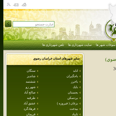
سوغات شهر ها
سایت شهرداری ها
تلفن شهرداری ها
سایر شهرهای استان
خراسان رضوي
ضوي)
3
انابد
سنگان
باجگيران
شانديز
باخرز
ششتمد
بايك
شهر زو
بجستان
صالح آباد
بردسكن
طرقبه
بزغان ( فيروزه )
عشق آباد
بيدخت
فرهادگرد
تايباد
فريمان