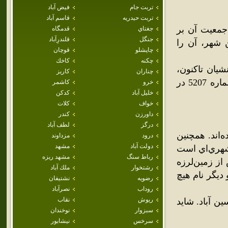
تربت جام
فيض آباد
تربت حيدريه
قاسم آباد
جمعيت آن بر
جغتاي
قدمگاه
جنگل
قلندرِآباد
 است. بوميان اين شهر، آن را
چاپشلو
قوچان
چکنه
كاخك
شيان تاکنون،
چناران
كاريز
عامل توليد و حيات در شهر کويري گناباد بوده‌است. اين قنات به شماره 5207 در
خرو
كاشمر
خليل آباد
كدكن
خواف
كلات
داورزن
كندر
درگز
لطف آباد
ه‌اند. همچنين
درود
مزداوند
دولت آباد
مشهد
 شهري‌اي است
رباط سنگ
مشهد ريزه
 از زمين‌لرزه
رشتخوار
ملك آباد
ديگر نام هيچ
رضويه
نشتيفان
روداب
نصرآباد
ريوش
نقاب
ن آباد. شايد
سبزوار
نوخندان
سرخس
نيشابور