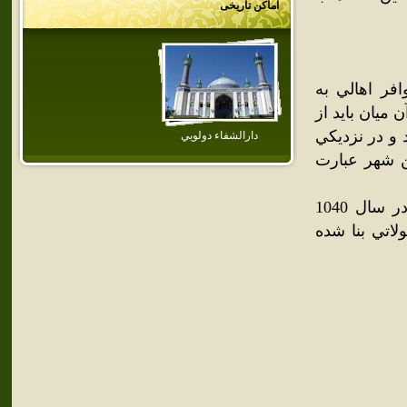
اماکن تاریخی
قه وافر اهالي به
ميان بايد از
 و در نزديکي
دارالشفاء دولويي
ين شهر عبارت
مسجد جامع: يکي از آثار قديمي اين شهر مسجد جامع است که در سال 1040
تي بنا شده