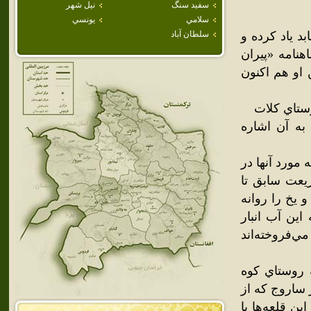
سفيد سنگ
نيل شهر
سلامي
يونسي
د ياد کرده و
سلطان آباد
هنامه «پيران
 او هم اکنون
وستاي کلات
 به آن اشاره
مورد آنها در
يعت سابق تا
و يخ را روانه
اين آب انبار
ي‌فروخته‌اند
ه روستاي کوه
 ساروج که از
ن قلعه‌ها با