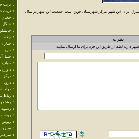
تربت ج
تربت حي
رق ايران. اين شهر مرکز شهرستان جوين است. جمعيت اين شهر در سال
جغتاي
جنگل
چاپشلو
چکنه
نظرات
چناران
شهر دارید لطفا از طریق این فرم برای ما ارسال نمایید.
خرو
خليل آبا
خواف
داورزن
درگز
درود
دولت آب
رباط س
رشتخوا
رضويه
روداب
ريوش
سبزوار
سرخس