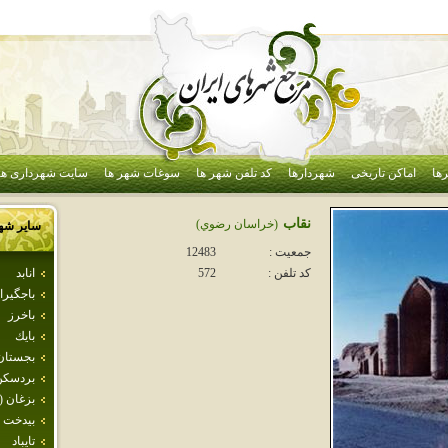
ها
اماکن تاریخی
شهردارها
کد تلفن شهر ها
سوغات شهر ها
سایت شهرداری ها
نقاب
(خراسان رضوي)
سایر شه
جمعیت :
12483
انابد
کد تلفن :
572
باجگيرا
باخرز
بايك
بجستان
بردسكن
بزغان (
بيدخت
تايباد