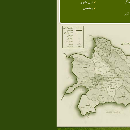
نگ
نيل شهر
يونسي
باد