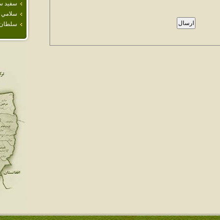
سفيد س
سلامي
سلطان آ