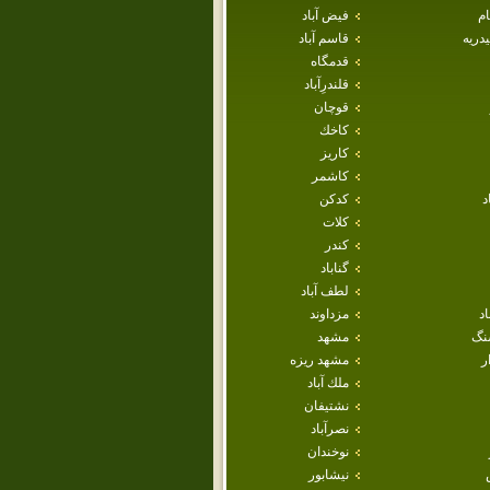
ام
فيض آباد
دريه
قاسم آباد
قدمگاه
قلندرِآباد
قوچان
كاخك
كاريز
كاشمر
د
كدكن
كلات
كندر
گناباد
لطف آباد
اد
مزداوند
نگ
مشهد
ر
مشهد ريزه
ملك آباد
نشتيفان
نصرآباد
نوخندان
نيشابور