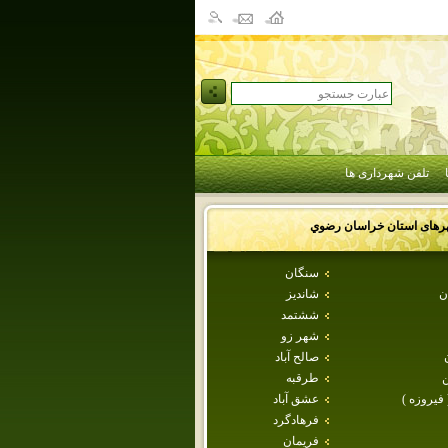
تلفن شهرداری ها
رهای استان
خراسان رضوي
سنگان
ن
شانديز
ششتمد
شهر زو
صالح آباد
طرقبه
 فيروزه )
عشق آباد
فرهادگرد
فريمان