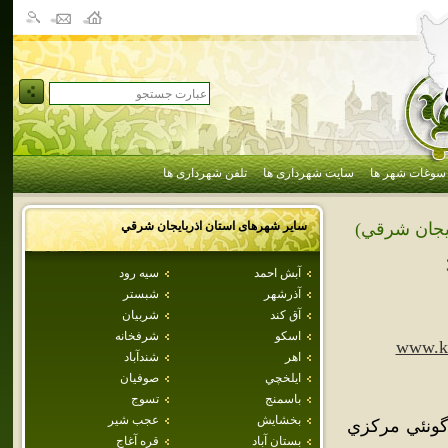
سوغات شهر ها
سایت شهرداری ها
تلفن شهرداری ها
سایر شهرهای استان
اذربايجان شرقي
ايجان شرقي)
آبش احمد
سيه رود
آذرشهر
شبستر
آق كند
شربيان
اسكو
شرفخانه
www.ko
اهر
شندآباد
ايلخچي
صوفيان
باسمنج
تسوج
بخشايش
عجب شير
ونئي مركزي
بستان آباد
قره آغاج