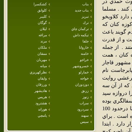
قوت حمدي در
بناب
كشكسرا
75 خانوار زندگي مي كنند . مسلما
بناب جديد
كلوانق
دارد كلاويخو
تبريز
كليبر
ترك
گوگان
وزه كنان كه
تركمان چاي
ليلان
م گويند باعث
تيكمه داش
مراغه
فت و از قدرت
جلفا
مرند
تند . از جمله
خاروانا
ملكان
خامنه
ممقان
 كنان ، همت
خراجو
مهربان
 مشهور قاجار
خسروشهر
ميانه
ابرجاست نام
خمارلو
نظركهريزي
 مرعشي روايت
خواجه
وايقان
 كه از آن سه
دوزدوزان
ورزقان
زرنق
هاديشهر
ا دروازه سيد
زنوز
هريس
سفالگري بوده
سراب
هشترود
چرا كه در حفاريهاي مختلف اين روستان ، كوزه هاي بزرگي كه غالبا درحدود 100
سردرود
هوراند
ي متر بدست آمده است . براي
سهند
يامچي
سيس
دارد . ابتدا
ن ناحيه كوچ