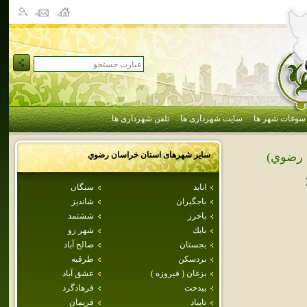
سوغات شهر ها
سایت شهرداری ها
تلفن شهرداری ها
سایر شهرهای استان
خراسان رضوي
 رضوي)
انابد
سنگان
باجگيران
شانديز
باخرز
ششتمد
بايك
شهر زو
بجستان
صالح آباد
بردسكن
طرقبه
بزغان ( فيروزه )
عشق آباد
بيدخت
فرهادگرد
تايباد
فريمان