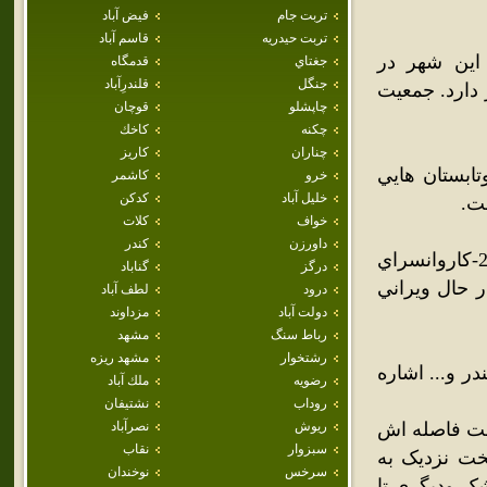
تربت جام
فيض آباد
تربت حيدريه
قاسم آباد
اين شهر در
جغتاي
قدمگاه
جنگل
قلندرِآباد
 دارد. جمعيت
چاپشلو
قوچان
چکنه
كاخك
چناران
كاريز
بستان هايي
خرو
كاشمر
خليل آباد
كدكن
ت.
خواف
كلات
داورزن
كندر
از آثار باستاني يونسي مي‌توان به 1-آب انبارمعروف به (حوض نو) 2-کاروانسراي
درگز
گناباد
4-قلعه قديمي که در حال ويراني
درود
لطف آباد
دولت آباد
مزداوند
رباط سنگ
مشهد
رشتخوار
مشهد ريزه
رزيش مي‌توان به 1پسته 2-گندم 3-جو 4-پنبه 5-جغندر و... اشاره
رضويه
ملك آباد
روداب
نشتيفان
ست فاصله اش
ريوش
نصرآباد
سبزوار
نقاب
ن 230 کيلومتر وبا پايتخت نزديک به
سرخس
نوخندان
شک وديگري تا