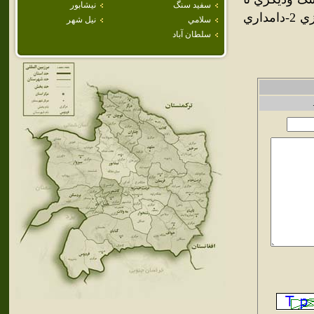
سفيد سنگ
نيشابور
حد زيادي کم آب شده است . شغلهاي اصلي مردم يونسي 1-کشاورزي 2-دامداري
سلامي
نيل شهر
سلطان آباد