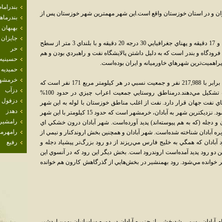
بندراما
يران و در استان خوزستان واقع است.اين شهر مهمترين شهر خوزستان پس از
بندرما
بهبهان
جايزان
موقعيت جغرافيايي اين شهر در درازاي 48 درجه و 17 دقيقه و پهناي جغرافيايي 30 درجه 20 دقيقه و با بلنداي 3 متر از سطح
حر
 مربع است. داراي فرودگاه و بندر است که به دليل داشتن پالايشگاه نفت و راهبردي بودن و هم
حسينيه
راهميت‌ترين شهرهاي خاورميانه و ايران بوده‌است.
حميديه
خرمشه
جمعيت شهر آبادان طبق سرشماري سال 1385 برابر با 217,988 نفر و جمعيت نسبي در هر کيلومتر مربع 171 نفر است که
دزآب
بخش عمده اي از جمعيت آن را ايرانيان عرب تشکيل مي‌دهند.درمناطق روستايي جمعيت اعراب چيزي در حدود 100%
دزفول
‌هاي نفت جهان قرار دارد. نفت از اغلب مناطق خوزستان با لوله به اين شهر
دهدز
مي‌رسد و پس از تصفيه به کليه جهان صادر مي‌شود. نزديکترين شهر به آبادان، خرمشهر است که حدود 15 کيلومتر با اين شهر
رامشير
 و دجله (که به هم پيوسته‌اند) پديد آورده‌است. شهر آبادان درون خشکي اي
رامهرم
آبادان شناخته شده‌است. شهر آبادان و همچنين بخش اروندکنار و نيمي از
آبادان که همگي به خليج فارس مي‌ريزند از دو رود بزرگ‌تر پيشياد دجله و
رفيع
ن دو رود پديد آمده‌است اروندرود است. بخش ديگر اين رود که در آنسوي اين
 خوانده مي‌شود. رود بهمنشير در بخش‌هايي از گذرگاهش کارون هم خوانده
وقت نام آبادان رسمي شدبخشي از جزيره آبادان در دوره ساسانيان بهمن اردشير