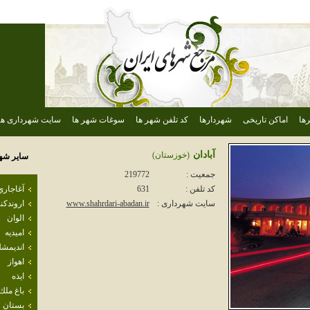
ها
اماکن تاریخی
شهردارها
کد تلفن شهر ها
سوغات شهر ها
سایت شهرداری ها
آبادان
(خوزستان)
سایر شه
جمعیت :
219772
آغاجاري
کد تلفن :
631
اروندكنا
سایت شهرداری :
www.shahrdari-abadan.ir
الوان
اميديه
انديمش
اهواز
ايذه
باغ ملك
بستان