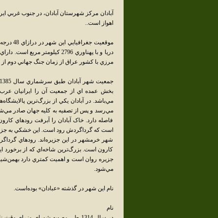
آبادان مرکز شهرستان آبادان، در جنوب غربي ا
اهواز است..
دريا و با پهناوري 2796 کيلومتر
مرزي با کشور عراق از زمان جنگ جهاني دوم از پ
مي‌باشد. در آبادان يکي از بزرگ‌ترين پالايشگاه
فاصله دارد. خاک آبادان را آبرفت رودهاي کارون
است که گرداگردش رود است. اين خشکي به جزيره 
شهر خرمشهر در اين جزيره‌اند. رودهاي گرداگرد 
کارون است. بزرگ‌ترين شاخه‌اي که از برخورد اي
جزيره روان است و اهميت کمتري دارد بهمن‌شير
مي‌شود.
نام اين شهر در گذشته «عبادان» بوده‌است.
نام
در سال 1314 طي مصوبه شوراي وزراي 