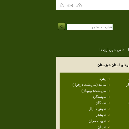
تلفن شهرداری ها
رهای استان
خوزستان
زهره
ر
سالند (سردشت دزفول)
سردشت( بهبهان)
سوسنگرد
ك
شادگان
شوش دانيال
شوشتر
شهيد چمران
شيبان