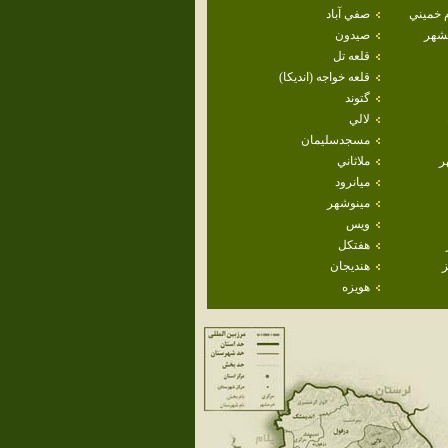
م خميني
صفي آباد
هشهر
صيدون
قلعه تل
قلعه خواجه (انديكا)
گتوند
لالي
مسجدسليمان
ر
ملاثاني
ميانرود
مينوشهر
ويس
هفتكل
ز
هنديجان
هويزه