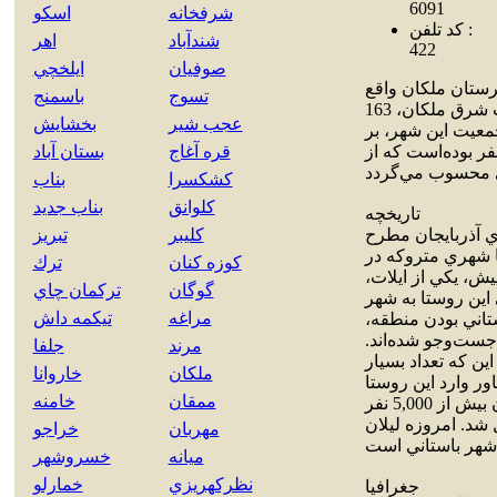
6091
شرفخانه
اسكو
کد تلفن :
شندآباد
اهر
422
صوفيان
ايلخچي
رستان ملکان واقع
تسوج
باسمنج
شده‌است. اين شهر مرکز بخش ليلان است. ليلان در 20 کيلومتري جنوب شرق ملکان، 163
عجب شير
بخشايش
ه‌است. جمعيت اين شهر، بر
سرشماري عمومي نفوس و مسکن سال 1385 خورشيدي،بالغ بر 6,079 نفر بوده‌است که از
قره آغاج
بستان آباد
كشكسرا
بناب
كلوانق
بناب جديد
تاريخچه
اي آذربايجان مطرح
كليبر
تبريز
ها شهري متروکه در
كوزه كنان
ترك
يش، يکي از ايلات،
گوگان
تركمان چاي
 اين روستا به شهر
مراغه
تيكمه داش
استاني بودن منطقه،
جست‌وجو شده‌اند.
مرند
جلفا
ين که تعداد بسيار
ملكان
خاروانا
ور وارد اين روستا
ممقان
خامنه
شدند. تا اين‌که در سال 1374 خورشيدي بر اساس آمارهاي جمعيتي که جمعيت آن بيش از 5,000 نفر
 شد. امروزه ليلان
مهربان
خراجو
ميانه
خسروشهر
نظركهريزي
خمارلو
جغرافيا