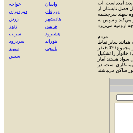
پديد آمده‌است. آب
وايقان
خواجه
يل فصل تابستان از
ورزقان
دوزدوزان
کوه سهند سرچشمه
هاديشهر
زرنق
 مي‌کند و سپس به
هريس
زنوز
هشترود
سراب
مردم
هوراند
سردرود
همانند ساير نقاط
منطقه آذربايجان، ترکي آذربايجاني است. طبق آمار سال 1385 خورشيدي از مجموع 6,079 نفر
يامچي
سهند
جمعيت اين شهر، 2,962 نفر مرد و 3,117 نفر زن هستند که در مجموع، 1,468 خانوار را تشکيل
سيس
ار، 71 درصد از مردم اين شهر باسواد و 29 درصد بي سواد هستند.آمار
يمانکاري است، در