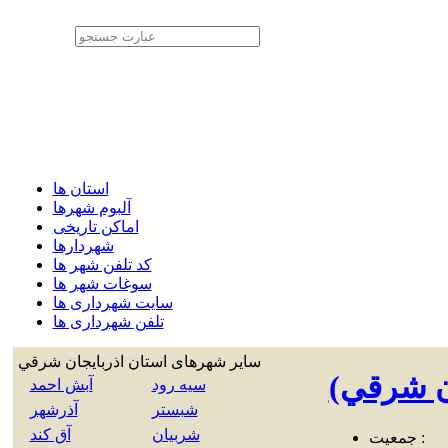
استان ها
آلبوم شهرها
اماکن تاریخی
شهردارها
کد تلفن شهر ها
سوغات شهر ها
سایت شهرداری ها
تلفن شهرداری ها
سایر شهرهای استان
اذربايجان شرقي
ان شرقي)
سيه رود
آبش احمد
شبستر
آذرشهر
شربيان
آق كند
جمعیت :