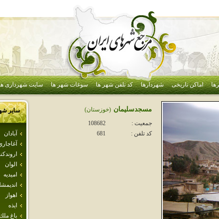
ها
اماکن تاریخی
شهردارها
کد تلفن شهر ها
سوغات شهر ها
سایت شهرداری ها
مسجدسليمان
(خوزستان)
سایر شه
جمعیت :
108682
آبادان
کد تلفن :
681
آغاجاري
اروندكنا
الوان
اميديه
انديمش
اهواز
ايذه
باغ ملك