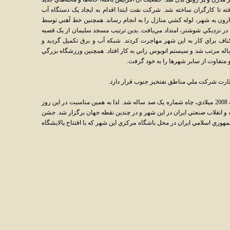
 تا کارگران ساخته شد. شرکت نفت ابتدا اقدام به ايجاد يک دستگاه آب
رون به شهر، لوله کشي منازل را به انجام رساند. همچنين خط آهني توسط
در نزديکي شوشتر، امتداد مي‌يافت. بدين ترتيب مسجد سليمان از يک قصبه
اف براي کار به اين شهر مهاجرت کردند. شبکه آب و برق تکميل گرديد و
اله مرتب شد و سيستم اتوبوس راني به کار افتاد. همچنين ورزشگاه بزرگي
متفاوت از ساير شهرها را به خود گرفت.
ارت شرکت ملي مناطق نفتخيز جنوب قرار دارد.
در تاريخ 5 خرداد 1387 خورشيدي برابر 26 ماه مه 2008 ميلادي، چاه شماره يک صد ساله شد. لذا به همين مناسبت در اين روز
 انقلاب صنعتي ايران در اين شهر و در چندين نقطه جهان برگزار شد. جشن
ري اسلامي ايران در محل باشگاه مرکزي اين شهر که با افتتاح پالايشگاه