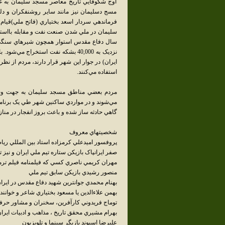
اوج شکوفايي تاريخ معاصر مسجد سليمان به 
مسج دسليمان نيز مانند ساير روشنفکران و دلير
فرماندهي سردار اسعد بختياري (فاتح ملي)قيام 
سليمان در ملي شدن صنعت نفت و مقابله بااستع
سال دفاع مقدس استوار همچون شيرهاي سنگي م
نزديک به 40,000 بشکه نفت استخراج
ايران) در جوار اين شهر قرار دارند، مردم از ن
استفاده مي‌کنند.
مردم بعضي مناطق مسجد سليمان به جهت وجود
مي‌شوند و در مواردي ساکنين شهر طي يک برنامه 
گاهي حادثه ساز شده و باعث بروز انفجار در من
شخصيتهاي معروف
پروفسور اميدعلي کرمزاده استاد بين المللي رياض
صفر ايرانپاک بازيکن ستاره تيم ملي ايران و نيز 
مهران کريمي ناصري کسي که فيلمنامه فيلم ترمي
منصور رشيدي بازيکن سابق تيم ملي
بهنام محمدي جوانترين شهيد دفاع مقدس در ايرا
بهمن علاءالدين يا مسعود بختياري شاعر و خوانند
توماج فريدوني کارآفرين، سخنران و مشاور حرف
بهرام مشيري محقق تاريخ ، مذاهب و ادبيات ايرا
عليرضا اسيوند بازيگر سينما و تلويزيون