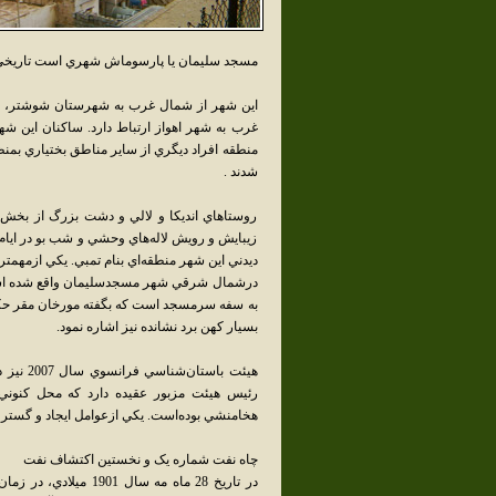
مسجد سليمان يا پارسوماش شهري است تاريخي ک
اين شهر از شمال غرب به شهرستان شوشتر، از 
غرب به شهر اهواز ارتباط دارد. ساکنان اين ش
منطقه افراد ديگري از ساير مناطق بختياري بمنظ
شدند .
روستاهاي انديکا و لالي و دشت بزرگ از بخش‌ه
زيبايش و رويش لاله‌هاي وحشي و شب بو در ايام 
ديدني اين شهر منطقه‌اي بنام تمبي. يکي ازمهمت
درشمال شرقي شهر مسجدسليمان واقع شده است.ا
به سفه سرمسجد است که بگفته مورخان مقر حکومت
بسيار کهن برد نشانده نيز اشاره نمود.
هيئت با
رئيس هيئت مزبور عقيده دارد که محل کنوني 
هخامنشي بوده‌است. يکي ازعوامل ايجاد و گس
چاه نفت شماره يک و نخستين اکتشاف نفت
در تاريخ 28 ماه مه س