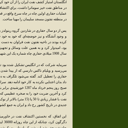
انگلستان امتياز کشف نفت ايران را از آن خود کرد
عمليات حفاري اولين چاه در چاه سرخ واقع در ق
در منطقه نفتون مسجد سليمان را مهيا ساخت.
پس از دو سال حفاري در شاردين گروه رينولدز به ا
و وجود آتشگاه و نيز حوضچه‌اي که خود به خود
کرده بودند در ناحيه نفتون نفت فراوان به دست 
بود، اميدوار کرد و به همين علت وسائل و تجهيز
سال 1908 ميلادي حفاري چاه شماره يک اين شهر آغاز شد.
سرمايه شرکت که در انگليس تشکيل شده بود تا د
مي‌رسيد و ويليام ناکس دارسي که از پيدا شدن 
حفاري را تعطيل کند. گفته مي‌شود تلگراف به د
داد بدان اعتنايي نکرده به کار خود ادامه دهد. س
نفت با فشار زيادي تا 0
جديدي در تاريخ کشور رخ داد و ايران به جمع ک
اين اتفاق، که نخستين اکتشاف نفت در خاورميا
چاه نفت حفر شد. اين شهرک باستاني به يک شهر م