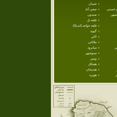
شيبان
م خميني
صفي آباد
هشهر
صيدون
قلعه تل
قلعه خواجه (انديكا)
گتوند
لالي
ملاثاني
ر
ميانرود
مينوشهر
ويس
هفتكل
هنديجان
ز
هويزه