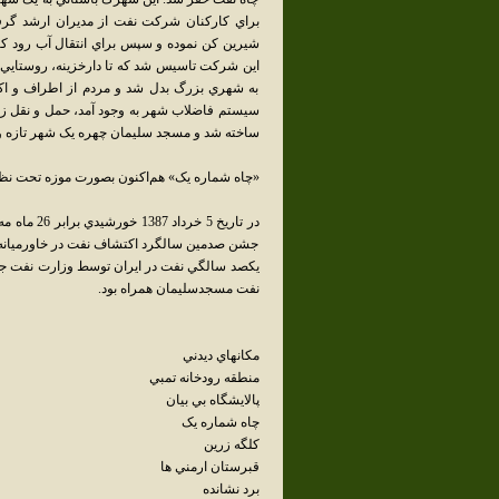
براي کارکنان شرکت نفت از مديران ارشد گرفته
شيرين کن نموده و سپس براي انتقال آب رود کا
اين شرکت تاسيس شد که تا دارخزينه، روستايي 
به شهري بزرگ بدل شد و مردم از اطراف و اکن
سيستم فاضلاب شهر به وجود آمد، حمل و نقل زب
ساخته شد و مسجد سليمان چهره يک شهر تازه و 
«چاه شماره يک» هم‌اکنون بصورت موزه تحت نظ
جشن صدمين سالگرد اکتشاف نفت در خاورميانه و
يکصد سالگي نفت در ايران توسط وزارت نفت جمهو
نفت مسجدسليمان همراه بود.
مکانهاي ديدني
منطقه رودخانه تمبي
پالايشگاه بي بيان
چاه شماره يک
کلگه زرين
قبرستان ارمني ها
برد نشانده