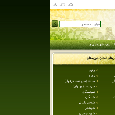
تلفن شهرداری ها
رهای استان
خوزستان
رفيع
زهره
ر
سالند (سردشت دزفول)
سردشت( بهبهان)
سوسنگرد
ك
شادگان
شوش دانيال
شوشتر
شهيد چمران