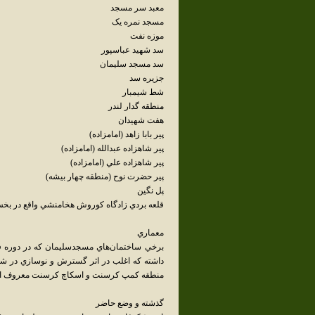
معبد سر مسجد
مسجد نمره يک
موزه نفت
سد شهيد عباسپور
سد مسجد سليمان
جزيره سد
شط شيمبار
منطقه گدار لندر
هفت شهيدان
پير بابا زاهد (امامزاده)
پير شاهزاده عبدالله (امامزاده)
پير شاهزاده علي (امامزاده)
پير حضرت نوح (منطقه چهار بيشه)
پل نگين
قلعه بردي زادگاه کوروش هخامنشي واقع در بخش
معماري
برخي ساختمان‌هاي مسجدسليمان که در دوره ف
داشته که اغلب در اثر گسترش و نوسازي در شهر 
منطقه کمپ کرسنت و اسکاچ کرسنت معروف 
گذشته و وضع حاضر