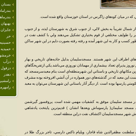
بستان
بندراما
ه در ميان کوه‌هاي زاگرس در استان خوزستان واقع شده است.
بندرما
بهبهان
شمال تقريبأ به بخش لالي، از جنوب شرق به شهرستان ايذه، و از جنوب
جايزان
هر را طوايف مختلفي از قوم بختياري تشکيل مي‌دهند ولي با کشف نفت در
حر
ور کسب و کار به اين شهر آمده و رفته رفته بصورت دايم در اين شهر ساکن
حسينيه
حميديه
خرمشه
اي اطراف اين شهر هستند. مسجدسليمان بدليل جاذبه‌هاي تاريخي و بهار
دزآب
نوروز پذيراي تعداد بيشماري از مهمانان نوروزي مي‌باشد.يکي ازتفريحگاهاي
دزفول
رين مکانهاي تاريخي و باستاني اين شهرمنطقه‌اي است بنام معبدسرمسجد که
دهدز
ين معبد که در گذشته‌هاي دور همواره در آن آتشي افروخته بوده مشرف
رامشير
ي پارسها بوده است .از ديگر آثار باستاني اين شهرستان مي‌توان به معبد
رامهرم
ستان‌شناسي فرانسوي سال 2007 نيز در مسجد سليمان موفق به کشفيات مهمي شده است. پروفسور گيرشمن
مسجد سليمان( پارسوماش وبعدها انشان ) قديم‌ترين پايتخت پادشاهي
ترش شهر مسجدسليمان اکتشاف نفت دراين منطقه است.
ال 1901 ميلادي، در زمان سلطنت مظفرالدين شاه قاجار، ويليام ناکس دارسي، تاجر بزرگ طلا در