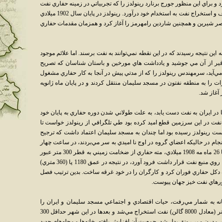
 و براي اين منظور جورج برنارد رينولدز را که تجربياتي در زمينه حفاري نفت
در مناطق نفت خيز سوماترا داشت، براي اکتشاف و استخراج نفت به استخدام خود درآورد. رينولدز در پايان سال 1902 ميلادي
صر شيرين و همچنين شاردين رامهرمز را آغاز کرد و همزمان مقدمات حفاري
ين نتيجه رسيدند که در اين نقطه نمي‌توانند به نفت برسند. اما علائم موجود
 قير از آن مي جوشيد و يادداشت هاي مورخين و باستان شناسان که تصريح
مي‌آيد، سرمهندس رينولدز را که از مدتي پيش در آنجا به کار حفاري مشغول
ات را به منطقه نفتون در مسجد سليمان منتقل کردند و در پايان ماه ژانويه
ر ايران به نفت دست يابد، به علت طولاني شدن دوره حفاري به پايان خود
نفت در اين سرزمين قطع اميد کرده بود طي تلگرافي از رينولدز خواست تا
ست رينولدز رسيده بود اما چندان به مسجد سليمان اعتماد داشت که ترجيح
رانجام در حاليکه اعضاي گروه در اوج نا اميدي به سر مي‌بردند، در ساعت چهار
صبح روز پنجم خرداد ماه 1287 خورشيدي برابر با 26 ماه مه 1908 ميلادي، مته حفاري از ضخامت زميني به قطر 300 متر عبور
کرد و آخرين ضربت خود را به صخره عظيمي که روي منبع نفت قرار داشت فرود آورد، در نتيجه در عمق 1180 پا (360 متري)
5 پا (15 متر) بالاتر از نوک دکل حفاري فوران کرد و کارگران را در خود غرقه ساخت. بدين ترتيب فصل
شورهاي نفت خيز جهان پيوست.
نه به شمار مي‌رفت، حيات اقتصادي و اجتماعي مسجد سليمان و ايران را
دگرگون کرد، چنانکه از اين چاه روزانه 36000 ليتر (معادل 8000 گالن) نفت استخراج مي‌شد و بعدها در اين شهر حداقل 300
درن و پر رونق بدل شد. جمعيت آن افزايش يافته، خانه‌ها و محله‌هاي جديد