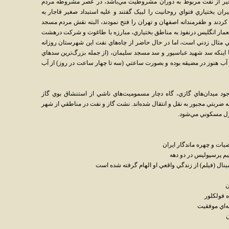
غير از نفت مربوط به دوران مشروطيت مي‌باشد، در عصر مشروطه مردم
ان بختياري فتواي روحانيت را لبيک گفتند و عليه استبداد صغير قاجار به
کردند و ظفرمندانه اصفهان و تهران را فتح نمودند، البته نقش مردم مسجد
مار انگليس درنفوذ به مناطق بختياري، مبارزه با طاغوت و شرکت درهشت
ثال زدني است، اما در حال حاضر از چاه‌هاي نفت اين شهرستان روزانه
 مي‌شود. با اينکه سد شهيد عباسپور و سد مسجد سليمان، (از جمله بزرگ‌ترين سدهاي
ظر آب هنوز در مضيقه بوده و بصورت ساعتي (سه تا چهار ساعت در روز) از آب
 ميدان‌هاي گازي، گاه دچار مسموميت‌هاي ناشي از استنشاق بوي گاز
ضربتي مجبور به نقل و انتقال شده‌اند. نشت گاز و نفت در مناطقي از شهر
ازل مسکوني مي‌شود.
يات و چهره ماندگار ايران
تيم پرسپوليس در دو دهه
نال (فيلم) از زندگي واقعي او الهام گرفته شده است
ن
ه فولکلور
ه‌اي موفقيت
ن