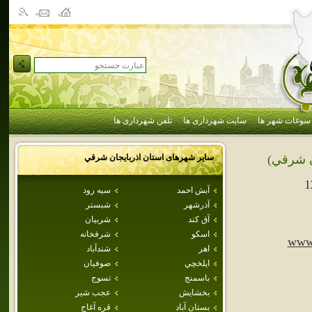
سوغات شهر ها
سایت شهرداری ها
تلفن شهرداری ها
سایر شهرهای استان
اذربايجان شرقي
ن شرقي)
1
آبش احمد
سيه رود
آذرشهر
شبستر
آق كند
شربيان
اسكو
شرفخانه
www.
اهر
شندآباد
ايلخچي
صوفيان
باسمنج
تسوج
بخشايش
عجب شير
بستان آباد
قره آغاج