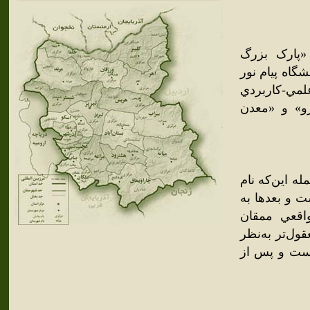
 «پارک بزرگ
گاه پيام نور
لمي-کاربردي
و» و «معدن
ه اين‌که نام
ت و بعدها به
 واقعي ممقان
ول‌تر به‌نظر
است و پس از