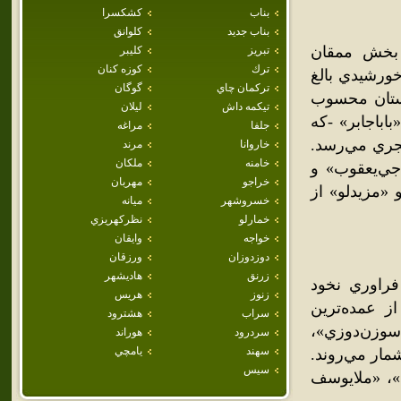
بناب
كشكسرا
بناب جديد
كلوانق
 بخش ممقان
تبريز
كليبر
ترك
كوزه كنان
ن آذرشهر واقع شده‌است. جمعيت اين شهر در سال 1385 خورشيدي بالغ
تركمان چاي
گوگان
 استان محسوب
تيكمه داش
ليلان
اباجابر» -که
جلفا
مراغه
جري مي‌رسد.
خاروانا
مرند
خامنه
ملكان
اجي‌يعقوب» و
خراجو
مهربان
«مزيدلو» از
خسروشهر
ميانه
خمارلو
نظركهريزي
خواجه
وايقان
دوزدوزان
ورزقان
زرنق
هاديشهر
فراوري نخود
زنوز
هريس
ز عمده‌ترين
سراب
هشترود
زن‌دوزي»،
سردرود
هوراند
سهند
يامچي
مار مي‌روند.
سيس
»، «ملايوسف