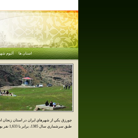
استان ها
آلبوم شهر
چورزق يکي از شهرهاي ايران در استان زنجان
طبق سرشماري سال 1385، برابر با 1,633 نفر بوده است .