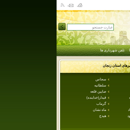
تلفن شهرداری ها
رهای استان
زنجان
سجاس
سلطانيه
صايين قلعه
قيدار(خدابنده)
گرماب
د
ماه نشان
د
هيدج