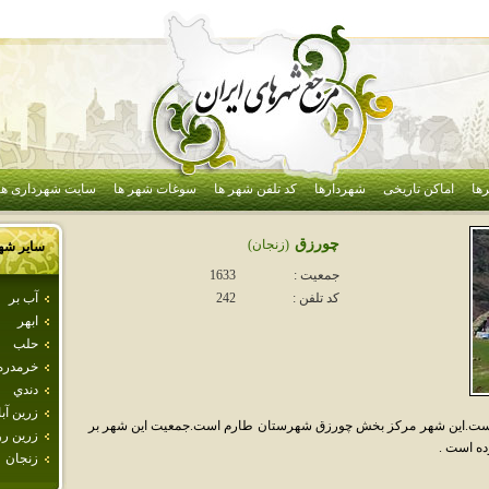
ها
اماکن تاریخی
شهردارها
کد تلفن شهر ها
سوغات شهر ها
سایت شهرداری ها
چورزق
(زنجان)
سایر شه
جمعیت :
1633
آب بر
کد تلفن :
242
ابهر
حلب
خرمدره
دندي
زرين آبا
 است.اين شهر مرکز بخش چورزق شهرستان طارم است.جمعيت اين شهر بر
زرين رو
زنجان