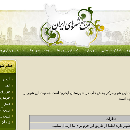
ها
اماکن تاریخی
شهردارها
کد تلفن شهر ها
سوغات شهر ها
سایت شهرداری ها
سایر شه
آب بر
ابهر
چورزق
ست.اين شهر مرکز بخش حلب در شهرستان ايجرود است.جمعيت اين شهر بر
خرمدره
دندي
زرين آبا
زرين رو
نظرات
زنجان
شهر دارید لطفا از طریق این فرم برای ما ارسال نمایید.