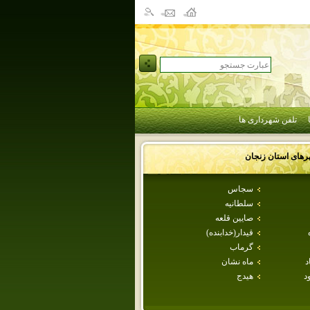
تلفن شهرداری ها
رهای استان
زنجان
سجاس
سلطانيه
صايين قلعه
قيدار(خدابنده)
گرماب
د
ماه نشان
د
هيدج