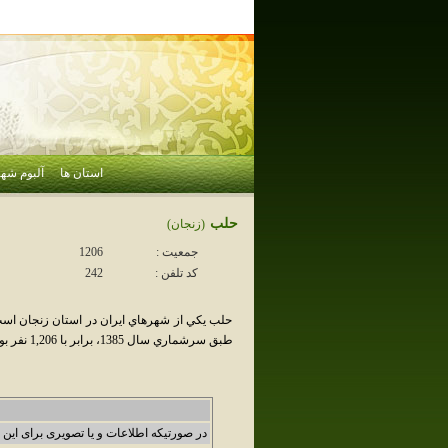
استان ها
آلبوم شهر
حلب
(زنجان)
جمعیت :
1206
کد تلفن :
242
حلب يکي از شهرهاي ايران در استان زنجان ا
طبق سرشماري سال 1385، برابر با 1,206 نفر بوده است .
در صورتیکه اطلاعات و یا تصویری برای این 