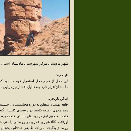
شهر ماه‌نِشان مرکز شهرستان ماه‌نشان استان 
تاريخچه:
ماه‌نشان)قرار دارد. بعدها ايل افشار نيز در اين
اماکن تاريخي:
قلعه بهستان متعلق به دوره هخامنشيان ، حسينيه 
دهم هجري ) قلعه کليسا در روستاي کليسا ، گنج
روستاي ينگيجه ، درياچه طبيعي خندقلو ، يخچال