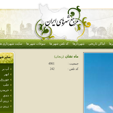
ها
اماکن تاریخی
شهردارها
کد تلفن شهر ها
سوغات شهر ها
سایت شهرداری ها
ماه نشان
(زنجان)
سایر شه
جمعیت :
4961
آب بر
کد تلفن :
242
ابهر
چورزق
حلب
خرمدره
دندي
زرين آبا
زرين رو