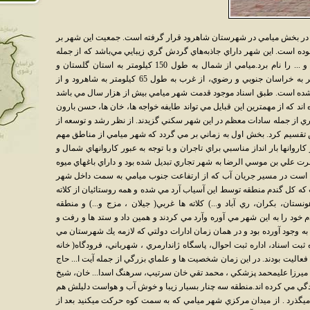
در بخش ميامي در شهرستان شاهرود قرار گرفته است. جمعيت اين شهر بر
اري سال 1385، برابر با 4,354 نفر بوده است. اين شهر داراي جاذبه‌هاي گردش گري زيبايي مي‌باشد که از جمله
آنها مي‌توان شاه‌عباسي و در عمارت، آب انبار و ... را نام برد.ميامي از شمال به طول 150 كيلومتر به استان گلستان و
خراسان شمالي و از شرق به طول 130 كيلومتر به خراسان جنوبي و رضوي، از غرب به طول 65 كيلومتر به شاهرود و از
ان يزد متصل شده است. طبق اسناد موجود قدمت شهر ميامي بيش از هزار سال مي باشد
د كه از مهمترين اين قبايل مي تواند طايفه خواجه ها، خان ها، حسن بارون
يگري از جمله سادات معظم در اين شهر سكني گزيدند. از نظر رشد و توسعه از
تقسيم كرد. بخش اول به زماني بر مي گردد كه شهر ميامي از مناطق مهم
روانها بار انداز مناسبي براي تاجران و با توجه به عبور كاروانهاي شمال و
 علي بن موسي الرضا به شهر تجاري تبديل شده بود و داراي باغهاي ميوه
ه است در مسير جريان آب كه از ارتفاعت جنوب ميامي به سمت داخل شهر
كه كل گندم منطقه توسط اين آسياب آرد مي شده و همه روستائيان از كلاته
تان، بكران، ري آباد و...) كلاته ها غربي( جيلان ، مزج و...) و منطقه
ندم خود را به اين شهر مي آوره وآرد مي كردند و همين داد و ستد ها و رفت و
 به وجود آورده بود و در همان زمان ادارات دولتي كه لازمه يك شهرستان مي
ره ثبت اسناد، اداره ثبت احوال، پاسگاه ژاندارمري ، شهرباني، فرودگاه( خانه
اليت بودند. در اين زمان شخصيت ها و علماي بزرگي از جمله آيت ا... حاج
ميرزا عليمحمد پزشكي ، محمد تقي خان سرتيپ، سرهنگ اسدا... خان، شيخ
دگي مي كرده اند.منطقه سه چنار بسيار زيبا و خوش آب و هواست دليلش هم
گذرد . از ميدان مركزي شهر ميامي كه به سمت كوه حركت ميكنيد بعد از