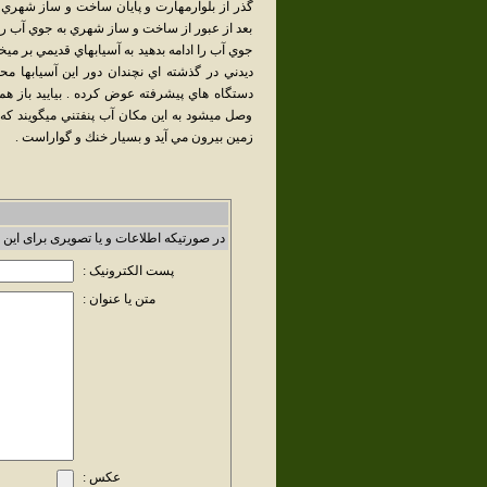
گذر از بلوارمهارت و پايان ساخت و ساز شهر
بعد از عبور از ساخت و ساز شهري به جوي آب رو
جوي آب را ادامه بدهيد به آسيابهاي قديمي بر مي
ديدني در گذشته اي نچندان دور اين آسيابها مح
دستگاه هاي پيشرفته عوض كرده . بياييد باز هم 
وصل ميشود به اين مكان آب پنفتني ميگويند كه 
زمين بيرون مي آيد و بسيار خنك و گواراست .
در صورتیکه اطلاعات و یا تصویری برای این 
پست الکترونیک :
متن یا عنوان :
عکس :