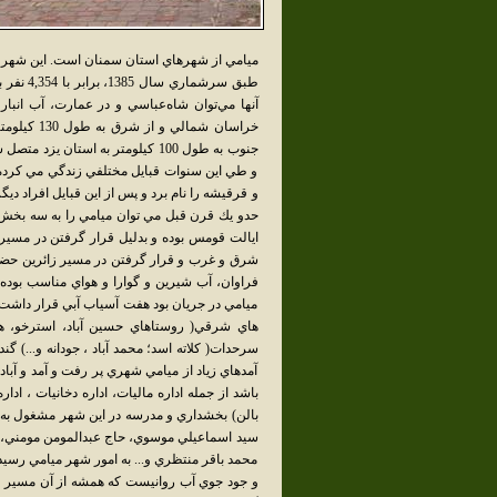
ميامي از شهرهاي استان سمنان است. اين شهر 
طبق سرشم
جنوب به طول 100 كيلومتر به است
و طي اين سنوات قبايل مختلفي زندگي مي كرده ان
و قرقيشه را نام برد و پس از اين قبايل افراد د
حدو يك قرن قبل مي توان ميامي را به سه بخش 
ايالت قومس بوده و بدليل قرار گرفتن در مسير كا
شرق و غرب و قرار گرفتن در مسير زائرين حضرت
فراوان، آب شيرين و گوارا و هواي مناسب بود
ميامي در جريان بود هفت آسياب آبي قرار داشت 
هاي شرقي( روستاهاي حسين آباد، استرخو، هونس
سرحدات( كلاته اسد؛ محمد آباد ، جودانه و...) گ
آمدهاي زياد از ميامي شهري پر رفت و آمد و آباد
باشد از جمله اداره ماليات، اداره دخانيات ، ادا
بالن) بخشداري و مدرسه در اين شهر مشغول به فع
سيد اسماعيلي موسوي، حاج عبدالمومن مومني، 
محمد باقر منتظري و... به امور شهر ميامي رسي
و جود جوي آب روانيست كه همشه از آن مسير مي