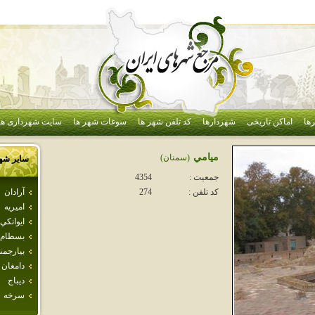
ها
اماکن تاریخی
شهردارها
کد تلفن شهر ها
سوغات شهر ها
سایت شهرداری ها
ميامي
(سمنان)
سایر شه
جمعیت :
4354
آرادان
کد تلفن :
274
اميريه
ايوانكي
بسطام
بيارجمن
دامغان
ديباج
سرخه