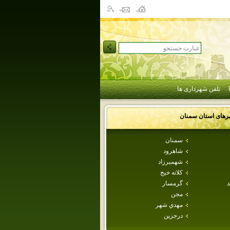
تلفن شهرداری ها
رهای استان
سمنان
سمنان
شاهرود
شهميرزاد
كلاته خيج
د
گرمسار
مجن
مهدي شهر
درجزين