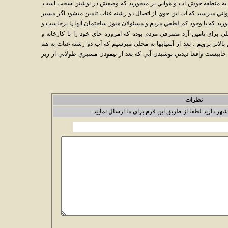
ي به منطقه خوش آب و هوايي بر ميخوريد كه وصفش در نوشتن سخت است.
اني ميرسيد كه آب اين جوي از اتصال دو رشته غنات تامين ميشود اگر مسير
خوريد كه با وجود كم لطفي مردم و مسئولان هنوز ساختمان آنها پا برجاست و
لي براي تامين آرد مصرفي مردم بوده كه امروزه جاي خود را با كارخانه و
بالاتر برويم ، بعد از آسيابها به محلي ميرسيم كه آب دو رشته غنات به هم
جاييست واقعا ديدني نوشيدن آبي كه بعد از پيمودن مسيري طولاني از زير
نظرات
شهر دارید لطفا از طریق این فرم برای ما ارسال نمایید.