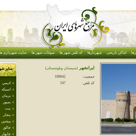
ها
اماکن تاریخی
شهردارها
کد تلفن شهر ها
سوغات شهر ها
سایت شهرداری ها
ايرانشهر
(سيستان وبلوچستان)
سایر شه
جمعیت :
100642
اديمي
کد تلفن :
547
اسپكه
بزمان
بمپور
بنت
بنجار
پيشين
جالق
چابهار