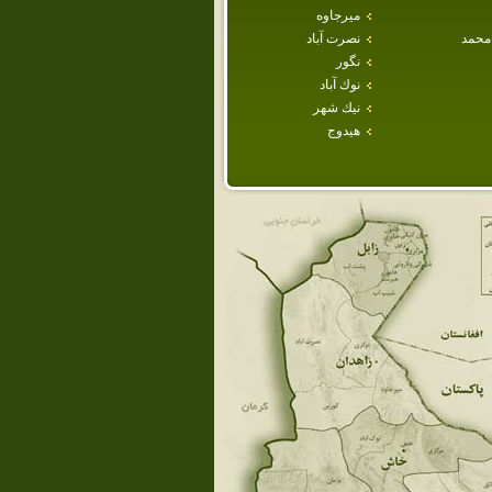
ميرجاوه
محمد
نصرت آباد
نگور
نوك آباد
نيك شهر
هيدوج