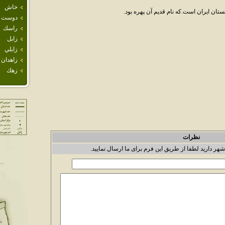
خاش
ان ايران است.که نام قديم آن پهره بود.
دوست 
راسك
زابل
زابلي
زاهدان
زهك
نظرات
شهر دارید لطفا از طریق این فرم برای ما ارسال نمایید.