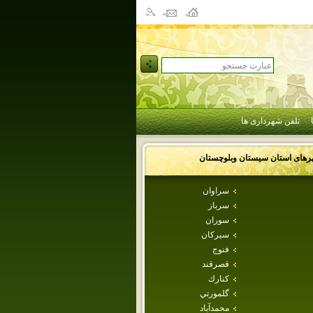
تلفن شهرداری ها
رهای استان
سيستان وبلوچستان
سراوان
سرباز
سوران
سيركان
فنوج
قصرقند
كنارك
گلمورتي
محمدآباد