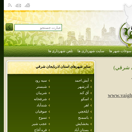
سوغات شهر ها
سایت شهرداری ها
تلفن شهرداری ها
سایر شهرهای استان
اذربايجان شرقي
ن شرقي)
آبش احمد
سيه رود
آذرشهر
شبستر
آق كند
شربيان
www.vaigh
اسكو
شرفخانه
اهر
شندآباد
ايلخچي
صوفيان
باسمنج
تسوج
بخشايش
عجب شير
بستان آباد
قره آغاج