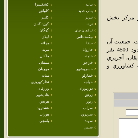
بناب
كشكسرا
بناب جديد
كلوانق
ر مرکز بخش
تبريز
كليبر
ترك
كوزه كنان
تركمان چاي
گوگان
تيكمه داش
ليلان
‌است. جمعيت آن
جلفا
مراغه
بالغ بر 5 هزار نفر ودر فصل کاري (خرداد-تير-مرداد-شهريور) حدود 4500 نفر
خاروانا
مرند
خامنه
ملكان
يقان، آجرپزي
خراجو
ممقان
ه کشاورزي و
خسروشهر
مهربان
خمارلو
ميانه
خواجه
نظركهريزي
دوزدوزان
ورزقان
زرنق
هاديشهر
زنوز
هريس
سراب
هشترود
سردرود
هوراند
سهند
يامچي
سيس